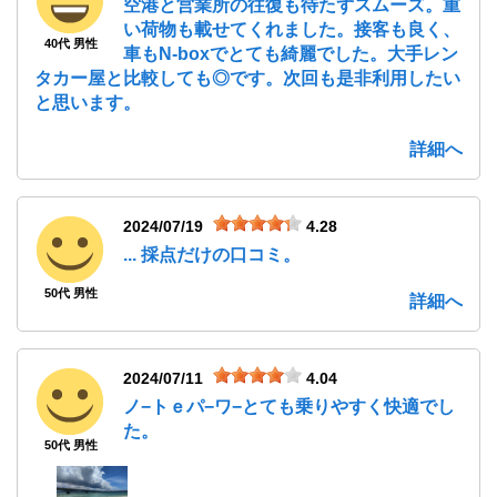
空港と営業所の往復も待たずスムーズ。重
い荷物も載せてくれました。接客も良く、
40代 男性
車もN-boxでとても綺麗でした。大手レン
タカー屋と比較しても◎です。次回も是非利用したい
と思います。
詳細へ
2024/07/19
4.28
... 採点だけの口コミ。
50代 男性
詳細へ
2024/07/11
4.04
ノ−トｅパ−ワ−とても乗りやすく快適でし
た。
50代 男性