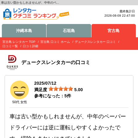
車は古い型かもしれませんが、中年のペ...
最終集計日
2026-08-09 22:47:00
沖縄本島
石垣島
宮古島
宮古島 レンタカー TOP
宮古島 口コミ ホーム
デュークスレンタカー 口コミ
口コミ一覧
口コミ詳細
デュークスレンタカー
の口コミ
2025/07/12
満足度
5.00
参考になった：
5
件
50代 女性
車は古い型かもしれませんが、中年のペーパー
ドライバーには逆に運転しやすくよかったで