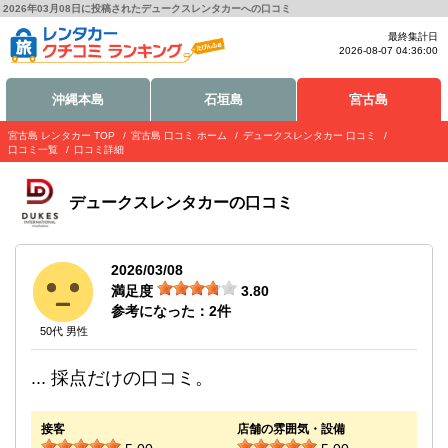
2026年03月08日に投稿されたデュークスレンタカーへの口コミ
最終集計日
2026-08-07 04:36:00
沖縄本島
石垣島
宮古島
宮古島 レンタカー TOP
宮古島 口コミ ホーム
デュークスレンタカー 口コミ
口コミ一覧
口コミ詳細
デュークスレンタカー
の口コミ
2026/03/08
満足度
3.80
参考になった：
2
件
50代 男性
... 採点だけの口コミ。
接客
店舗の雰囲気・設備