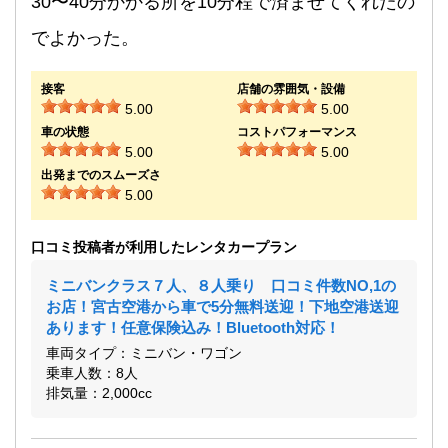
30〜40分かかる所を10分程で済ませてくれたの
でよかった。
接客
店舗の雰囲気・設備
5.00
5.00
車の状態
コストパフォーマンス
5.00
5.00
出発までのスムーズさ
5.00
口コミ投稿者が利用したレンタカープラン
ミニバンクラス７人、８人乗り 口コミ件数NO,1の
お店！宮古空港から車で5分無料送迎！下地空港送迎
あります！任意保険込み！Bluetooth対応！
車両タイプ：ミニバン・ワゴン
乗車人数：8人
排気量：2,000cc