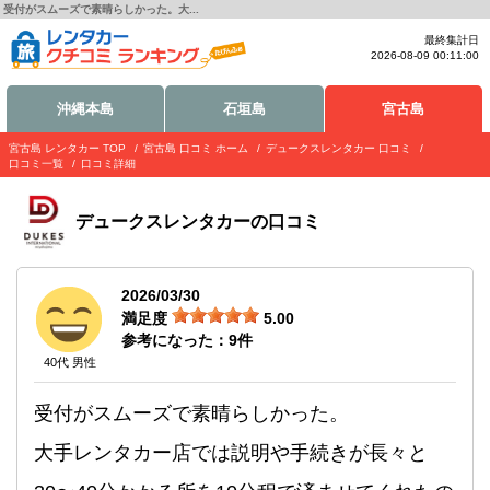
受付がスムーズで素晴らしかった。大...
最終集計日
2026-08-09 00:11:00
沖縄本島
石垣島
宮古島
宮古島 レンタカー TOP
宮古島 口コミ ホーム
デュークスレンタカー 口コミ
口コミ一覧
口コミ詳細
デュークスレンタカー
の口コミ
2026/03/30
満足度
5.00
参考になった：
9
件
40代 男性
受付がスムーズで素晴らしかった。
大手レンタカー店では説明や手続きが長々と