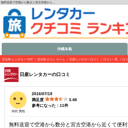
無料送迎で空港から数分と宮古空港から...
沖縄本島
宮古島 レンタカー TOP
宮古島 口コミ ホーム
日産レンタカー 口コミ
口コミ一覧
口コ
日産レンタカー
の口コミ
2016/07/19
満足度
3.48
参考になった：
11
件
30代 男性
無料送迎で空港から数分と宮古空港から近くて便利