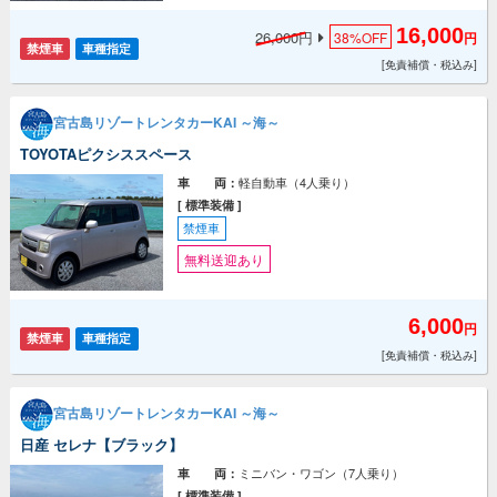
16,000
26,000円
38%
OFF
円
禁煙車
車種指定
[免責補償・税込み]
宮古島リゾートレンタカーKAI ～海～
TOYOTAピクシススペース
軽自動車（4人乗り）
車 両：
[ 標準装備 ]
禁煙車
無料送迎あり
6,000
円
禁煙車
車種指定
[免責補償・税込み]
宮古島リゾートレンタカーKAI ～海～
日産 セレナ【ブラック】
ミニバン・ワゴン（7人乗り）
車 両：
[ 標準装備 ]