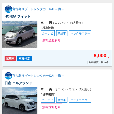
宮古島リゾートレンタカーKAI ～海～
HONDA フィット
コンパクト（5人乗り）
車 両：
[ 標準装備 ]
カーナビ
禁煙車
バックモニター
無料送迎あり
8,000
円
禁煙車
車種指定
[免責補償・税込み]
宮古島リゾートレンタカーKAI ～海～
日産 エルグランド
ミニバン・ワゴン（7人乗り）
車 両：
[ 標準装備 ]
カーナビ
禁煙車
バックモニター
無料送迎あり