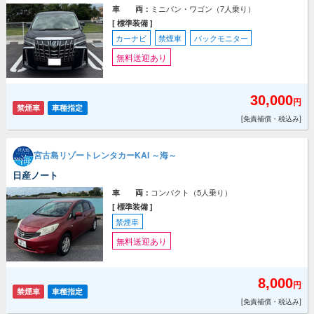
ミニバン・ワゴン（7人乗り）
車 両：
[ 標準装備 ]
カーナビ
禁煙車
バックモニター
無料送迎あり
30,000
円
禁煙車
車種指定
[免責補償・税込み]
宮古島リゾートレンタカーKAI ～海～
日産ノート
コンパクト（5人乗り）
車 両：
[ 標準装備 ]
禁煙車
無料送迎あり
8,000
円
禁煙車
車種指定
[免責補償・税込み]