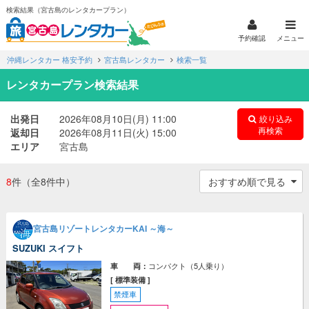
検索結果（宮古島のレンタカープラン）
予約確認
メニュー
沖縄レンタカー 格安予約
宮古島レンタカー
検索一覧
レンタカープラン検索結果
出発日
2026年08月10日(月) 11:00
絞り込み
再検索
返却日
2026年08月11日(火) 15:00
エリア
宮古島
8
件
（全8件中）
宮古島リゾートレンタカーKAI ～海～
SUZUKI スイフト
コンパクト（5人乗り）
車 両：
[ 標準装備 ]
禁煙車