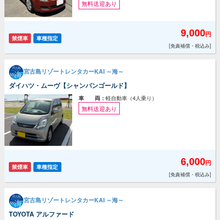
無料送迎あり
9,000
円
禁煙車
車種指定
[免責補償・税込み]
宮古島リゾートレンタカーKAI ～海～
ダイハツ・ムーヴ【シャンパンゴールド】
軽自動車（4人乗り）
車 両：
無料送迎あり
6,000
円
禁煙車
車種指定
[免責補償・税込み]
宮古島リゾートレンタカーKAI ～海～
TOYOTA アルファード