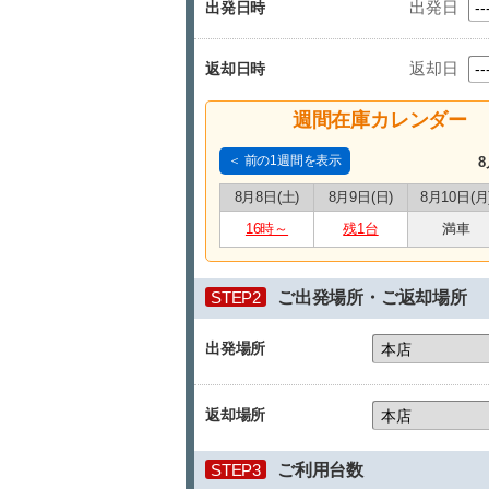
出発日
出発日時
返却日
返却日時
週間在庫カレンダー
＜ 前の1週間を表示
8
8月8日(土)
8月9日(日)
8月10日(月
16時～
残1台
満車
STEP2
ご出発場所・ご返却場所
出発場所
返却場所
STEP3
ご利用台数