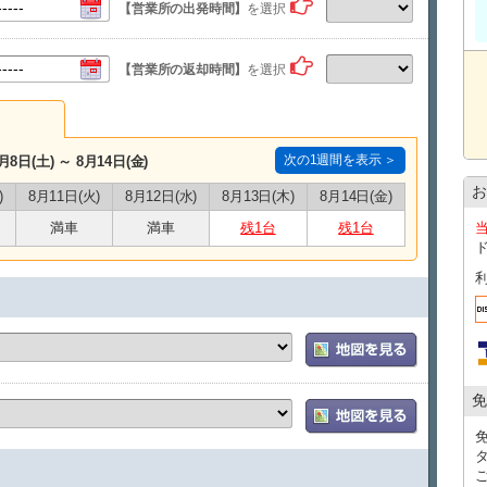
【営業所の出発時間】
を選択
【営業所の返却時間】
を選択
次の1週間を表示 ＞
月8日(土) ～ 8月14日(金)
お
)
8月11日(火)
8月12日(水)
8月13日(木)
8月14日(金)
満車
満車
残1台
残1台
免