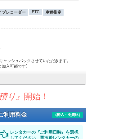
ETC
イブレコーダー
車種指定
️
円キャッシュバックさせていただきます。
て加入可能です】
ざいます。
発いただく場合がございますので予めご了承
積り』
開始！
ご利用料金
（税込・免責込）
レンタカーの『ご利用日時』を選択
してください。選択後レンタカーの