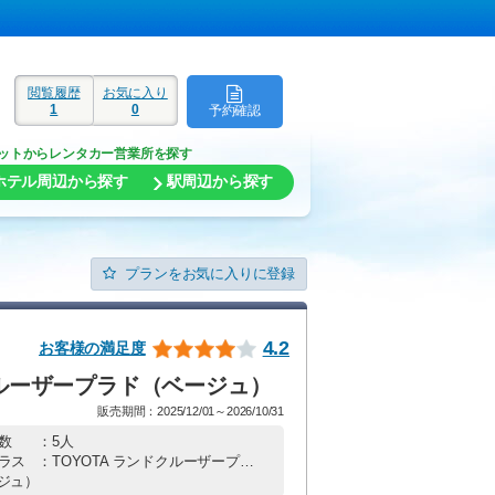
閲覧履歴
お気に入り
1
0
予約確認
ド
ットからレンタカー営業所を探す
ホテル周辺から探す
駅周辺から探す
プランをお気に入りに登録
4.2
お客様の満足度
クルーザープラド（ベージュ）
販売期間：2025/12/01～2026/10/31
数
：5人
ラス
：TOYOTA ランドクルーザープラド（ベージュ）
ージュ）