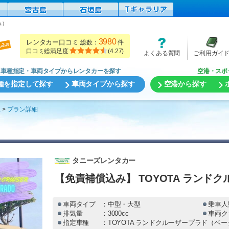
ュ）
3980
レンタカー口コミ
総数：
件
口コミ総満足度
(
4.27
)
よくある質問
ご利用ガイ
車種指定・車両タイプからレンタカーを探す
空港・スポ
種を指定して探す
車両タイプから探す
空港から探す
縄
プラン詳細
タニーズレンタカー
【免責補償込み】 TOYOTA ランド
車両タイプ
：中型・大型
乗車人
排気量
：3000cc
車両ク
指定車種
：TOYOTA ランドクルーザープラド（ベ