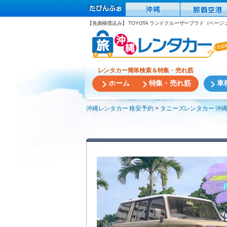
【免責補償込み】 TOYOTA ランドクルーザープラド（ベージ
レンタカー簡単検索＆特集・売れ筋
ホーム
特集・売れ筋
車
沖縄レンタカー 格安予約
タニーズレンタカー 沖