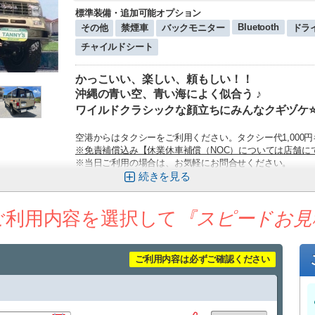
標準装備・追加可能オプション
Bluetooth
その他
禁煙車
バックモニター
ドラ
チャイルドシート
かっこいい、楽しい、頼もしい！！
沖縄の青い空、青い海によく似合う ♪
ワイルドクラシックな顔立ちにみんなクギヅケ⭐
空港からはタクシーをご利用ください。タクシー代1,000
※免責補償込み【休業休車補償（NOC）については店舗に
※当日ご利用の場合は、お気軽にお問合せください。
※当日、車の事故や故障によりお貸出しできない場合がご
続きを
その場合は当日お貸出可能な車種をお選びいただき、ご出
いただけますようお願い致します。
ご利用内容を選択して
キャンセル手数料については下記をご確認ください。
『スピードお見
・乗車日の7日前：無料
・乗車日の6～3日前：代金の20%
・乗車日の2～1日前：代金の30%
ご利用内容は必ずご確認ください
・乗車日及び乗車日を過ぎた場合：代金の100％