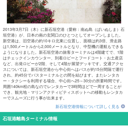
2013年3月7日（木）に新石垣空港（愛称：南ぬ島（ぱいぬしま）石
垣空港）が、日本の南の玄関口のひとつとしてオープンしました。
新空港は、旧空港の約10キロ北東に位置し、面積は約3倍、滑走路
は1,500メートルから2,000メートルとなり、中型機の運航もできる
ようになりました。新石垣空港の旅客ターミナルは4階建てで、1階
はチェックインカウンター、到着ロビーとフードコート・お土産店
など、出発ロビーが2階、そして4階が展望デッキです。交通アクセ
スについては、新石垣空港から中心街へはバスが約15分間隔で運行
され、約45分でバスターミナルとの間を結びます。またレンタカ
ー・タクシーを利用する場合、中心街へ25～30分の所要時間です。
周囲140km程の島なのでレンタカーで3時間ほどで一周することが
でき、観光地・マリンアクティビティスポットへの移動もレンタカ
ーでスムーズに行う事が出来ます。
新石垣空港情報について詳しく見る
石垣港離島ターミナル情報