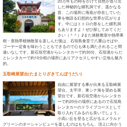
20万年もの時をかけて自然が造り出
した神秘的な鍾乳洞です。遥かなる
昔、この場所に海底が存在していた
事を物語る幻想的な世界が広がりま
す。中にはトトロの形をした鍾乳洞
もありますよ！ぜひ探してみてくだ
さい（＾＾）♪また体験教室や熱帯果
樹・亜熱帯植物散策を楽しんだ後は、石垣島食堂で八重山そばや、
ゴーヤー定食を味わうこともできるので心も体も満たされること間
違いなしです。新石垣空港からレンタカーで約30分、石垣港からだ
とレンタカーで約10分程の場所にありアクセスしやすい立地も魅力
的。
玉取崎展望台(たまとりざきてんぼうだい)
自由に展望する事が出来る玉取崎展
望台。太平洋、東シナ海を望める展
望台です。新石垣空港からレンタカ
ーで約20分の場所にあるので石垣島
レンタカーのドライブコースとして
取り入れてみるのも良いでしょう。
小高い丘を登ると広がるエメラルド
グリーンのオーシャンビューを楽しむのはもちろん、頂上に向かう