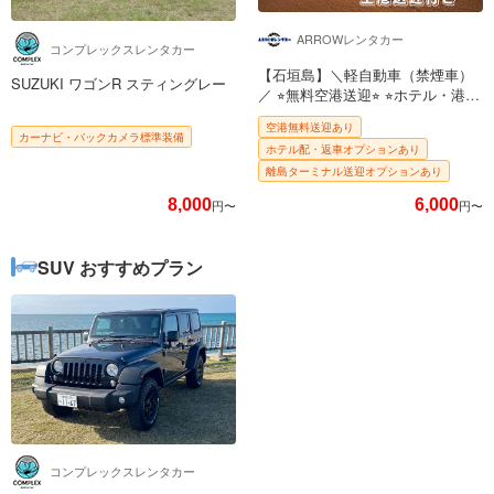
ARROWレンタカー
コンプレックスレンタカー
【石垣島】＼軽自動車（禁煙車）
SUZUKI ワゴンR スティングレー
／ ⭐︎無料空港送迎⭐︎ ⭐︎ホテル・港配
送可能⭐︎ 全車種 Lightningケーブ
空港無料送迎あり
ル&Type–C 充電器搭載 女性でも
カーナビ・バックカメラ標準装備
ホテル配・返車オプションあり
らくらく運転！！
離島ターミナル送迎オプションあり
8,000
6,000
円〜
円〜
SUV おすすめプラン
コンプレックスレンタカー