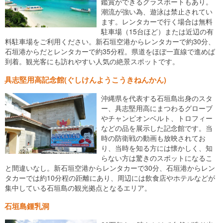
鑑賞ができるグラスボートもあり。
潮流が強い為、遊泳は禁止されてい
ます。レンタカーで行く場合は無料
駐車場（15台ほど）または近辺の有
料駐車場をご利用ください。新石垣空港からレンタカーで約30分、
石垣港からだとレンタカーで約35分程。県道をほぼ一直線で進めば
到着。観光客にも訪れやすい人気の絶景スポットです。
具志堅用高記念館(ぐしけんようこうきねんかん)
沖縄県を代表する石垣島出身のスタ
ー、具志堅用高にまつわるグローブ
やチャンピオンベルト、トロフィー
などの品を展示した記念館です。当
時の防衛戦の動画も放映されてお
り、当時を知る方には懐かしく、知
らない方は驚きのスポットになるこ
と間違いなし。新石垣空港からレンタカーで30分、石垣港からレン
タカーでは約10分程の距離にあり、周辺には飲食店やホテルなどが
集中している石垣島の観光拠点となるエリア。
石垣島鍾乳洞