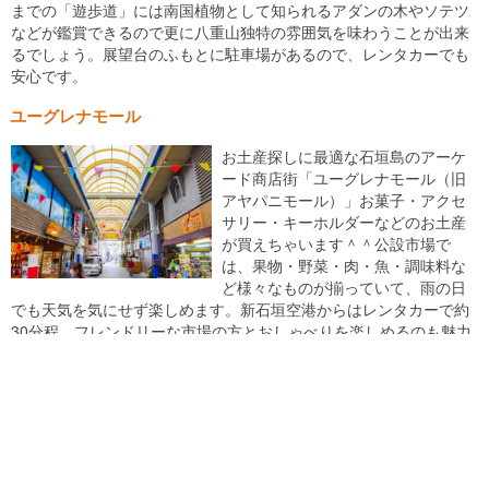
までの「遊歩道」には南国植物として知られるアダンの木やソテツ
などが鑑賞できるので更に八重山独特の雰囲気を味わうことが出来
るでしょう。展望台のふもとに駐車場があるので、レンタカーでも
安心です。
ユーグレナモール
お土産探しに最適な石垣島のアーケ
ード商店街「ユーグレナモール（旧
アヤパニモール）」お菓子・アクセ
サリー・キーホルダーなどのお土産
が買えちゃいます＾＾公設市場で
は、果物・野菜・肉・魚・調味料な
ど様々なものが揃っていて、雨の日
でも天気を気にせず楽しめます。新石垣空港からはレンタカーで約
30分程、フレンドリーな市場の方とおしゃべりを楽しめるのも魅力
の一つ♪
石垣島でレンタカーを借りる！
美しい海と自然が残っている石垣島。
石垣空港も「南ぬ島 石垣空港」として新たに生まれ変わり直行便