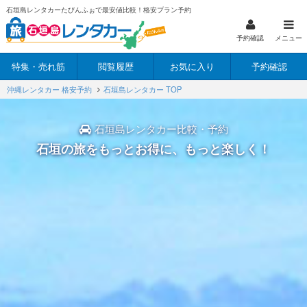
石垣島レンタカーたびんふぉで最安値比較！格安プラン予約
予約確認
メニュー
特集・売れ筋
閲覧履歴
お気に入り
予約確認
沖縄レンタカー 格安予約
石垣島レンタカー TOP
石垣島レンタカー比較・予約
石垣の旅をもっとお得に、もっと楽しく！