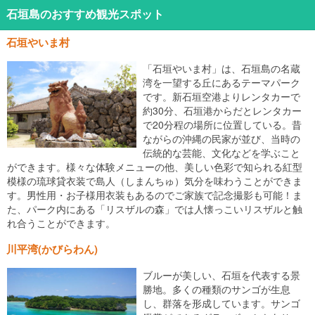
石垣島のおすすめ観光スポット
石垣やいま村
「石垣やいま村」は、石垣島の名蔵
湾を一望する丘にあるテーマパーク
です。新石垣空港よりレンタカーで
約30分、石垣港からだとレンタカー
で20分程の場所に位置している。昔
ながらの沖縄の民家が並び、当時の
伝統的な芸能、文化などを学ぶこと
ができます。様々な体験メニューの他、美しい色彩で知られる紅型
模様の琉球貸衣装で島人（しまんちゅ）気分を味わうことができま
す。男性用・お子様用衣装もあるのでご家族で記念撮影も可能！ま
た、パーク内にある「リスザルの森」では人懐っこいリスザルと触
れ合うことができます。
川平湾(かびらわん)
ブルーが美しい、石垣を代表する景
勝地。多くの種類のサンゴが生息
し、群落を形成しています。サンゴ