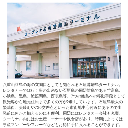
八重山諸島の海の玄関口としても知られる石垣港離島ターミナル。
レンタカーでは行く事の出来ない石垣島の周辺離島である竹富島、
小浜島、黒島、波照間島、西表島等、7つの離島への移動手段として
観光客から地元住民まで多くの方が利用しています。石垣島最大の
繁華街、美崎町や730交差点といった市街地中心付近にあるので出
発前に何かと揃えるのにも便利。周辺にはレンタカー会社も充実。
ターミナル内にはお土産コーナーや飲食店があり、時期によっては
県産マンゴーやフルーツなどもお得に手に入れることができます。