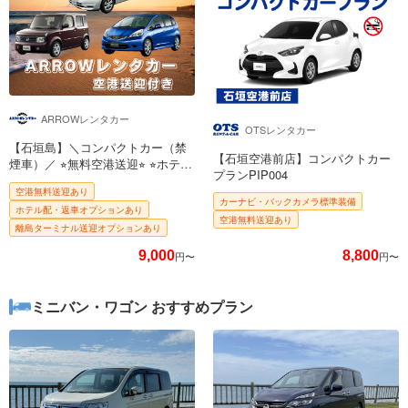
ARROWレンタカー
OTSレンタカー
【石垣島】＼コンパクトカー（禁
【石垣空港前店】コンパクトカー
煙車）／ ⭐︎無料空港送迎⭐︎ ⭐︎ホテ
プランPIP004
ル・港配送可能⭐︎ 全車種
空港無料送迎あり
Lightningケーブル＆Type–C 充電器
カーナビ・バックカメラ標準装備
ホテル配・返車オプションあり
搭載 女性でもらくらく運転！！
空港無料送迎あり
離島ターミナル送迎オプションあり
9,000
8,800
円〜
円〜
ミニバン・ワゴン おすすめプラン