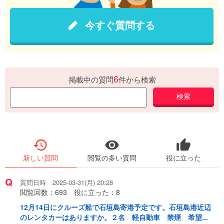
今すぐ質問する
6
掲載中の質問
件から検索
検索
restore
visibility
thumb_up
新しい質問
閲覧の多い質問
役に立った
質問日時 2025-03-31(月) 20:28
閲覧回数：
693
役に立った：
8
12月14日にクルーズ船で石垣島寄港予定です。石垣島港近辺
のレンタカーはありますか。２名 軽自動車 禁煙 希望...