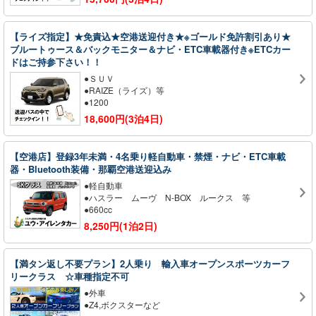
【ライズ指定】★免責込★空港送迎付き★※ゴールド免許割引あり★
ブルートゥース＆バックモニター＆ナビ・ETC車載器付き※ETCカー
ドはご持参下さい！！
●ＳＵＶ
●RAIZE（ライズ）等
●1200
18,600円(3泊4日)
【空港店】登録3年未満・4名乗り軽自動車・禁煙・ナビ・ETC車載
器・Bluetooth装備・那覇空港送迎込み
●軽自動車
●ハスラー ムーヴ N-BOX ルークス 等
●660cc
8,250円(1泊2日)
【満タン返し不要プラン】2人乗り 輸入車オープンスポーツカーフ
リークラス ☆車種指定不可
●外車
●Z4,ボクスターなど