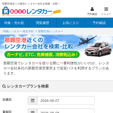
那覇空港近くの格安レンタカー会社を検索・比較！
予約確認
メニュー
特集・売れ筋
閲覧履歴
お気に入り
予約確認
沖縄レンタカー 格安予約
那覇空港レンタカー
那覇空港でレンタカーを借りる際に一番利便性がいいのが、レンタ
カー会社各社の那覇空港営業所まで送迎バスを利用するプランがあ
ります。
レンタカープランを検索
出発日
返却日