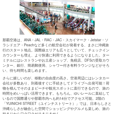
那覇空港は、ANA・JAL・RAC・JAC・スカイマーク・Jetstar・ソ
ラシドエア・Peachなど多くの航空会社が発着する、まさに沖縄旅
行のスタート地点。国際線エリアも広々としていて、チェックイン
カウンターも増え、より快適に利用できるようになりました。ター
ミナルにはレストランやお土産ショップ、免税店、DFSの受取カウ
ンター、銀行、簡易郵便局、シャワー付き有料ラウンジなどがそろ
い、待ち時間も楽しめます。
さらに嬉しいのが、移動の自由度の高さ。空港周辺にはレンタカー
会社が多数あり、到着後すぐに手続きしてドライブへ出発可能！荷
物を積んでそのままビーチや観光スポットに直行できるので、旅の
時間をめいっぱい活用できます。もちろん、ゆいレールに直結して
いるので国際通りや那覇市内へも約14分でアクセス可能。2階の
「YUINICHI STREET（ユインチストリート）」では、日本らしさと
沖縄らしさが融合した空間でショッピングやグルメも楽しめ、旅の
始まりからワクワクが止まりません。