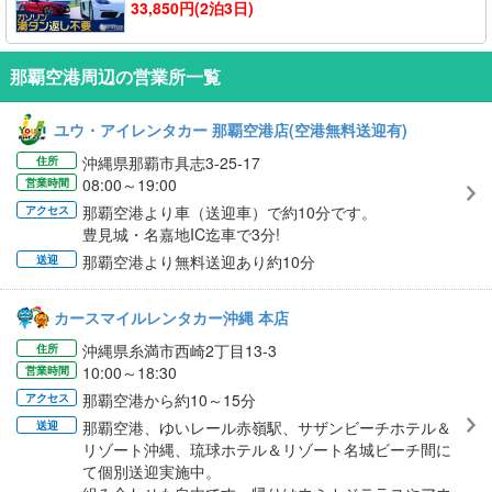
33,850円(2泊3日)
那覇空港周辺の営業所一覧
ユウ・アイレンタカー 那覇空港店(空港無料送迎有)
沖縄県那覇市具志3-25-17
住所
08:00～19:00
営業時間
那覇空港より車（送迎車）で約10分です。
アクセス
豊見城・名嘉地IC迄車で3分!
那覇空港より無料送迎あり約10分
送迎
カースマイルレンタカー沖縄 本店
沖縄県糸満市西崎2丁目13-3
住所
10:00～18:30
営業時間
那覇空港から約10～15分
アクセス
那覇空港、ゆいレール赤嶺駅、サザンビーチホテル＆
送迎
リゾート沖縄、琉球ホテル＆リゾート名城ビーチ間に
て個別送迎実施中。