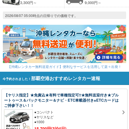
3,300円～
9,000円～
2026/08/07 05:00時点の日帰りでの価格です。
【沖縄レンタカー無料送迎ガイド】便利なサービスを活用して楽々出発！
那覇空港おすすめレンタカー速報
今予約されました！
【ヤリス指定】★免責込★有料で車種指定可!!★無料送迎付き★ブル
ートゥース＆バックモニター＆ナビ・ETC車載器付き※ETCカードは
ご持参下さい！！
●コンパクト
●ヤリスなど
●1000
15,700円(3泊4日)