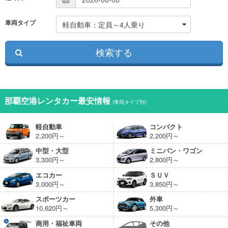
車両タイプ
那覇空港レンタカー最安情報
(車両タイプ別)
軽自動車
コンパクト
2,200円～
2,200円～
中型・大型
ミニバン・ワゴン
3,300円～
2,800円～
エコカー
ＳＵＶ
3,000円～
3,850円～
スポーツカー
外車
10,620円～
5,300円～
商用・福祉車両
その他