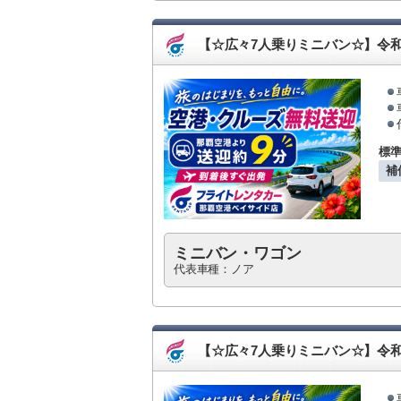
【☆広々7人乗りミニバン☆】令
標
補
ミニバン・ワゴン
代表車種：ノア
【☆広々7人乗りミニバン☆】令