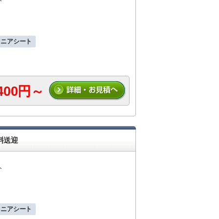
ュニアシート
,400円～
料送迎
人
ュニアシート