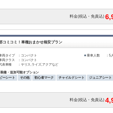
6
料金(税込・免責込)
部コミコミ！車種おまかせ格安プラン
車両タイプ
：コンパクト
乗車人数
：5
車両クラス
：コンパクト
代表車種
：ヤリス,ライズ,アクアなど
準装備・追加可能オプション
ビーシート
その他
初心者マーク
チャイルドシート
ジュニアシート
4
料金(税込・免責込)