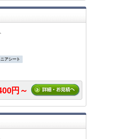
人
ュニアシート
,400円～
人