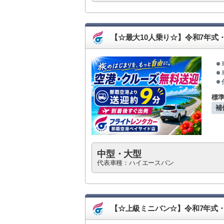
【☆最大10人乗り☆】令和7年式
標
補
中型・大型
代表車種：ハイエースバン
【☆上級ミニバン☆】令和7年式