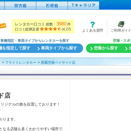
3980
レンタカー口コミ
総数：
件
口コミ総満足度
(
4.27
)
よくある質問
ご利用ガイ
車種指定・車両タイプからレンタカーを探す
空港・スポ
種を指定して探す
車両タイプから探す
空港から探す
す
フライトレンタカー
那覇空港ベイサイド店
ド店
オリジナルの旗を設置しております！
♪
おります。
となる店舗も多くわかりやすい場所で