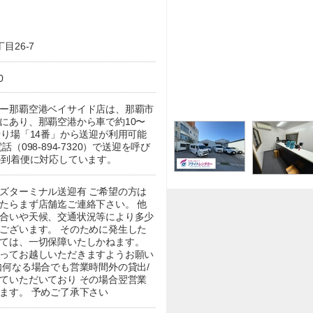
目26-7
0
ー那覇空港ベイサイド店は、那覇市
にあり、那覇空港から車で約10〜
乗り場「14番」から送迎が利用可能
（098-894-7320）で送迎を呼び
の到着便に対応しています。
ズターミナル送迎有 ご希望の方は
たらまず店舗迄ご連絡下さい。 他
合いや天候、交通状況等により多少
ございます。 そのために発生した
ては、一切保障いたしかねます。
ってお越しいただきますようお願い
如何なる場合でも営業時間外の貸出/
ていただいており その場合翌営業
ます。 予めご了承下さい