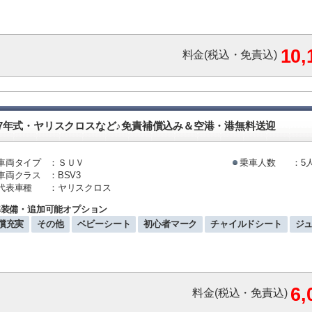
10
料金(税込・免責込)
7年式・ヤリスクロスなど♪免責補償込み＆空港・港無料送迎
車両タイプ
：ＳＵＶ
乗車人数
：5
車両クラス
：BSV3
代表車種
：ヤリスクロス
準装備・追加可能オプション
償充実
その他
ベビーシート
初心者マーク
チャイルドシート
ジ
6
料金(税込・免責込)