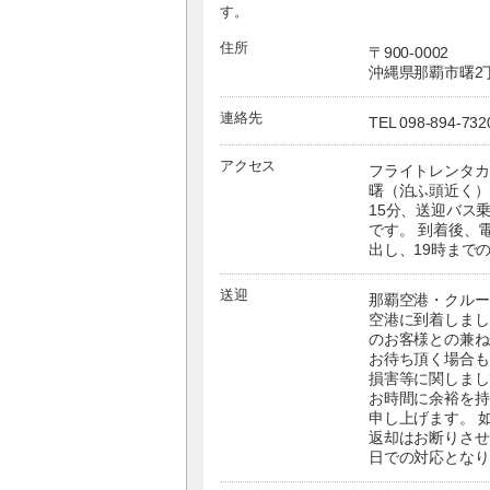
す。
住所
〒900-0002
沖縄県那覇市曙2丁
連絡先
TEL 098-894-732
アクセス
フライトレンタカ
曙（泊ふ頭近く）
15分、送迎バス
です。 到着後、電話
出し、19時まで
送迎
那覇空港・クルー
空港に到着しまし
のお客様との兼ね
お待ち頂く場合も
損害等に関しまし
お時間に余裕を持
申し上げます。 
返却はお断りさせ
日での対応となり