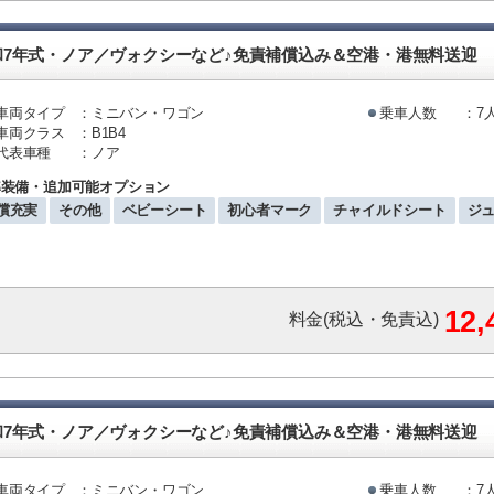
和7年式・ノア／ヴォクシーなど♪免責補償込み＆空港・港無料送迎
車両タイプ
：ミニバン・ワゴン
乗車人数
：7
車両クラス
：B1B4
代表車種
：ノア
準装備・追加可能オプション
償充実
その他
ベビーシート
初心者マーク
チャイルドシート
ジ
12
料金(税込・免責込)
和7年式・ノア／ヴォクシーなど♪免責補償込み＆空港・港無料送迎
車両タイプ
：ミニバン・ワゴン
乗車人数
：7