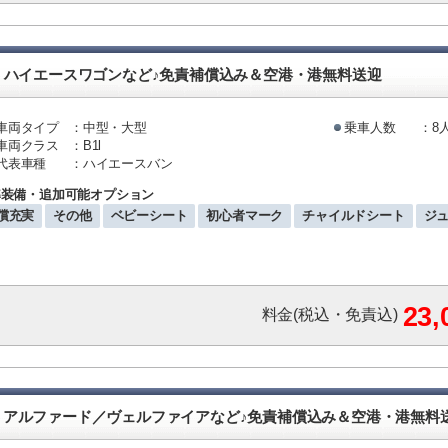
・ハイエースワゴンなど♪免責補償込み＆空港・港無料送迎
車両タイプ
：中型・大型
乗車人数
：8
車両クラス
：B1l
代表車種
：ハイエースバン
準装備・追加可能オプション
償充実
その他
ベビーシート
初心者マーク
チャイルドシート
ジ
23
料金(税込・免責込)
・アルファード／ヴェルファイアなど♪免責補償込み＆空港・港無料