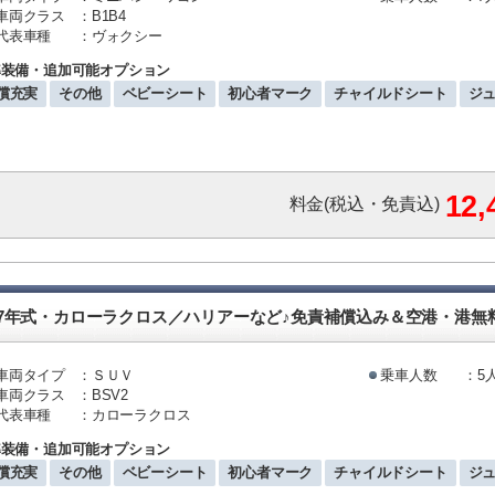
車両クラス
：B1B4
代表車種
：ヴォクシー
準装備・追加可能オプション
償充実
その他
ベビーシート
初心者マーク
チャイルドシート
ジ
12
料金(税込・免責込)
和7年式・カローラクロス／ハリアーなど♪免責補償込み＆空港・港無
車両タイプ
：ＳＵＶ
乗車人数
：5
車両クラス
：BSV2
代表車種
：カローラクロス
準装備・追加可能オプション
償充実
その他
ベビーシート
初心者マーク
チャイルドシート
ジ