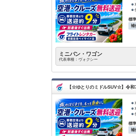
標
補
ミニバン・ワゴン
代表車種：ヴォクシー
【☆ゆとりのミドルSUV☆】令
標
補