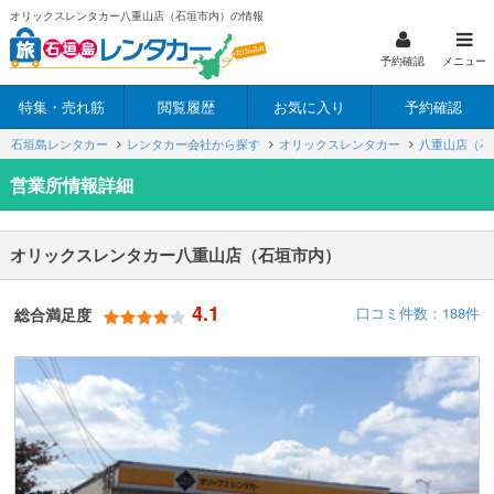
オリックスレンタカー八重山店（石垣市内）の情報
予約確認
メニュー
特集・売れ筋
閲覧履歴
お気に入り
予約確認
石垣島レンタカー
レンタカー会社から探す
オリックスレンタカー
八重山店（石
営業所情報詳細
オリックスレンタカー八重山店（石垣市内）
4.1
口コミ件数：188件
総合満足度