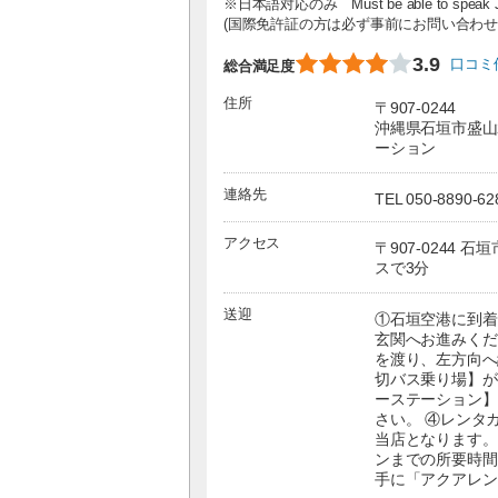
※日本語対応のみ Must be able to speak J
(国際免許証の方は必ず事前にお問い合わせ
3.9
口コミ
総合満足度
住所
〒907-0244
沖縄県石垣市盛山
ーション
連絡先
TEL 050-8890-62
アクセス
〒907-0244 
スで3分
送迎
①石垣空港に到着
玄関へお進みくだ
を渡り、左方向へ
切バス乗り場】が
ーステーション】
さい。 ④レンタ
当店となります。
ンまでの所要時間
手に「アクアレン