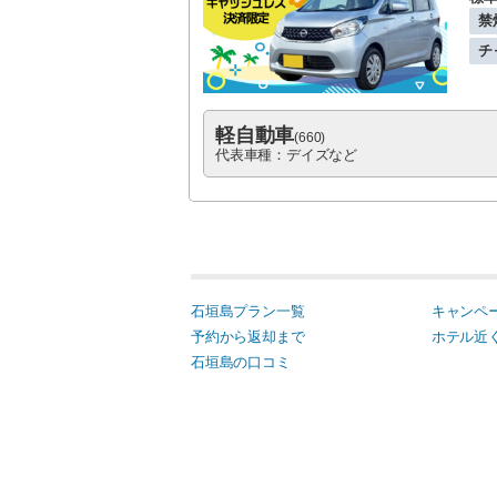
禁
チ
軽自動車
(660)
代表車種：デイズなど
石垣島プラン一覧
キャンペ
予約から返却まで
ホテル近
石垣島の口コミ