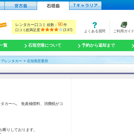
90
レンタカー口コミ
総数：
件
口コミ総満足度
(
3.97
)
よくある質問
ご利用ガイ
一覧
石垣空港について
予約から返却まで
クアレンタカー
石垣島営業所
タカーへ。 免責補償料、消費税がコ
お断りしております。