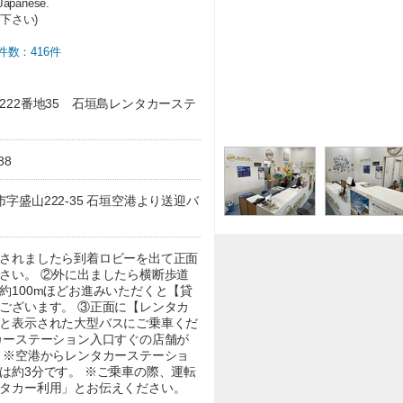
apanese.
下さい)
件数：416件
222番地35 石垣島レンタカーステ
88
石垣市字盛山222-35 石垣空港より送迎バ
されましたら到着ロビーを出て正面
さい。 ②外に出ましたら横断歩道
約100mほどお進みいただくと【貸
ございます。 ③正面に【レンタカ
と表示された大型バスにご乗車くだ
カーステーション入口すぐの店舗が
 ※空港からレンタカーステーショ
は約3分です。 ※ご乗車の際、運転
タカー利用」とお伝えください。