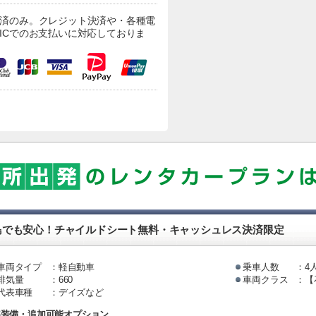
済のみ。クレジット決済や・各種電
ICでのお支払いに対応しておりま
島でも安心！チャイルドシート無料・キャッシュレス決済限定
車両タイプ
：軽自動車
乗車人数
：4
排気量
：660
車両クラス
：【
代表車種
：デイズなど
準装備・追加可能オプション