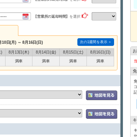
【営業所の返却時間】
を選択
次の1週間を表示 ＞
月10日(月) ～ 8月16日(日)
お
)
8月13日(木)
8月14日(金)
8月15日(土)
8月16日(日)
満車
満車
満車
満車
免
キ