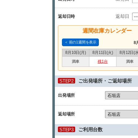
返却日
返却日時
週間在庫カレンダー
＜ 前の1週間を表示
8
8月10日(月)
8月11日(火)
8月12日(水
満車
残1台
満車
STEP2
ご出発場所・ご返却場所
出発場所
返却場所
STEP3
ご利用台数