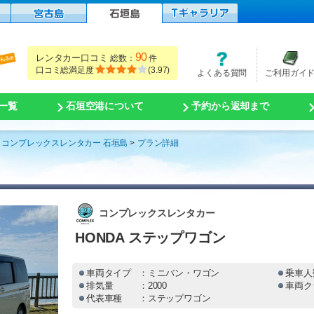
90
レンタカー口コミ
総数：
件
口コミ総満足度
(
3.97
)
よくある質問
ご利用ガイ
一覧
石垣空港について
予約から返却まで
コンプレックスレンタカー 石垣島
プラン詳細
コンプレックスレンタカー
HONDA ステップワゴン
車両タイプ
：ミニバン・ワゴン
乗車人
排気量
：2000
車両ク
代表車種
：ステップワゴン