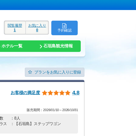
閲覧履歴
お気に入り
1
0
予約確認
ド
ホテル一覧
石垣島観光情報
プランをお気に入りに登録
4.8
お客様の満足度
販売期間：2026/01/10～2026/10/31
数
：8人
ラス
：【石垣島】ステップワゴン