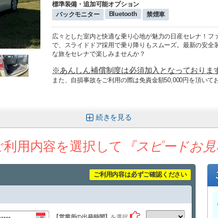
標準装備・追加可能オプション
Bluetooth
バックモニター
禁煙車
広々とした室内と快適な乗り心地が魅力の日産セレナ！フ
で、スライドドア採用で乗り降りもスムーズ。最新の安全
な旅をセレナで楽しみませんか？
※あんしん補償制度は必須加入となっております。(
また、自損事故をご利用の際は免責金額50,000円を頂いて
続きを
ご利用内容を選択して
『スピードお見
ご利用内容は必ずご確認ください
【営業所の出発時間】
を選択