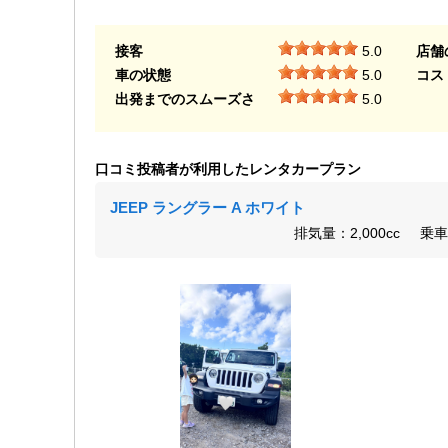
接客
5.0
店舗
車の状態
5.0
コス
出発までのスムーズさ
5.0
口コミ投稿者が利用したレンタカープラン
JEEP ラングラー A ホワイト
排気量：2,000cc
乗車