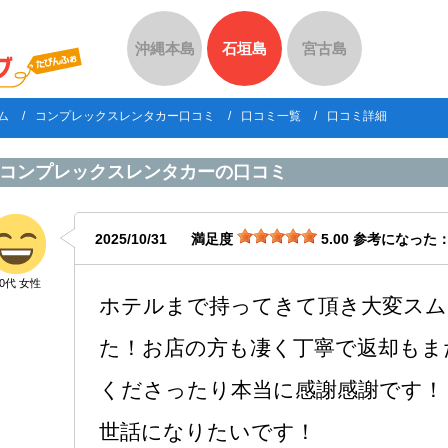
沖縄本島
石垣島
宮古島
ム
コンプレックスレンタカー口コミ
口コミ一覧
口コミ詳細
コンプレックスレンタカー
の口コミ
2025/10/31
満足度
5.00
参考になった
30代 女性
ホテルまで持ってきて頂き大変スム
た！お店の方も凄く丁寧で返却もま
くださったり本当に感謝感謝です！
世話になりたいです！