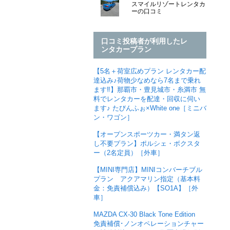
スマイルリゾートレンタカ
ーの口コミ
口コミ投稿者が利用したレ
ンタカープラン
【5名＋荷室広めプラン レンタカー配
達込み♪荷物少なめなら7名まで乗れ
ます‼︎】那覇市・豊見城市・糸満市 無
料でレンタカーを配達・回収に伺い
ます♪ たびんふぉ×White one［ミニバ
ン・ワゴン］
【オープンスポーツカー・満タン返
し不要プラン】ポルシェ・ボクスタ
ー（2名定員）［外車］
【MINI専門店】MINIコンバーチブル
プラン アクアマリン指定（基本料
金：免責補償込み）【SO1A】［外
車］
MAZDA CX-30 Black Tone Edition
免責補償･ノンオペレーションチャー