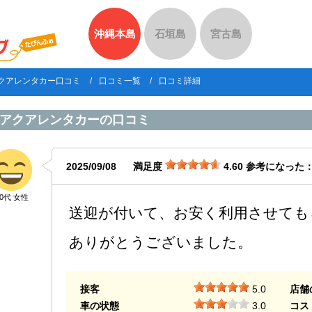
沖縄本島
石垣島
宮古島
クアレンタカー口コミ
口コミ一覧
口コミ詳細
アクアレンタカー
の口コミ
2025/09/08
満足度
4.60
参考になった
40代 女性
送迎が付いて、お安く利用させても
ありがとうございました。
接客
5.0
店舗
車の状態
3.0
コス