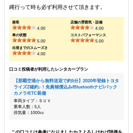
縄行って時も必ず利用させて頂きます。
接客
店舗の雰囲気・設備
4.00
4.00
車の状態
コストパフォーマンス
5.00
5.00
出発までのスムーズさ
4.00
口コミ投稿者が利用したレンタカープラン
【那覇空港から無料送迎で約5分】2020年登録トヨタ
ライズZ確約♪！免責補償込み/Bluetoothナビ/バック
カメラ/ETC装備
車両タイプ：ＳＵＶ
乗車人数：5人
排気量：1000cc
この口コミは参考になりましたか？よろしければ評価を