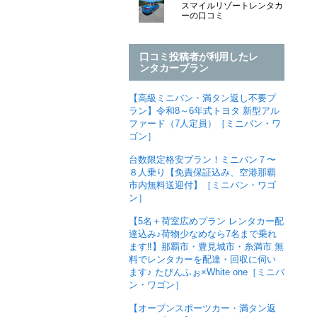
スマイルリゾートレンタカ
ーの口コミ
口コミ投稿者が利用したレ
ンタカープラン
【高級ミニバン・満タン返し不要プ
ラン】令和8～6年式トヨタ 新型アル
ファード（7人定員）［ミニバン・ワ
ゴン］
台数限定格安プラン！ミニバン７〜
８人乗り【免責保証込み、空港那覇
市内無料送迎付】［ミニバン・ワゴ
ン］
【5名＋荷室広めプラン レンタカー配
達込み♪荷物少なめなら7名まで乗れ
ます‼︎】那覇市・豊見城市・糸満市 無
料でレンタカーを配達・回収に伺い
ます♪ たびんふぉ×White one［ミニバ
ン・ワゴン］
【オープンスポーツカー・満タン返