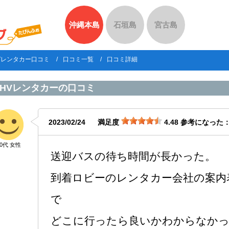
沖縄本島
石垣島
宮古島
Vレンタカー口コミ
口コミ一覧
口コミ詳細
HVレンタカー
の口コミ
2023/02/24
満足度
4.48
参考になった
50代 女性
送迎バスの待ち時間が長かった。
到着ロビーのレンタカー会社の案内
で
どこに行ったら良いかわからなか