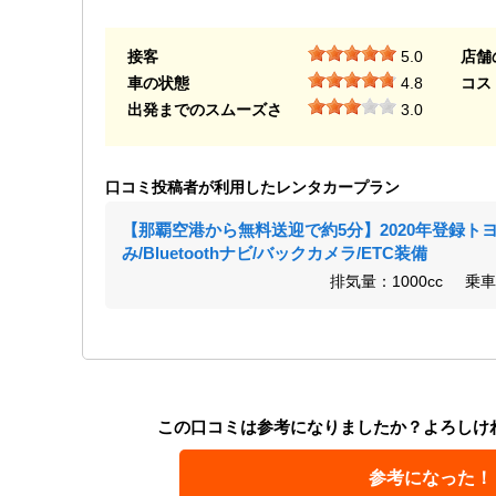
接客
5.0
店舗
車の状態
4.8
コス
出発までのスムーズさ
3.0
口コミ投稿者が利用したレンタカープラン
【那覇空港から無料送迎で約5分】2020年登録ト
み/Bluetoothナビ/バックカメラ/ETC装備
排気量：1000cc
乗車
この口コミは参考になりましたか？よろしけ
参考になった！