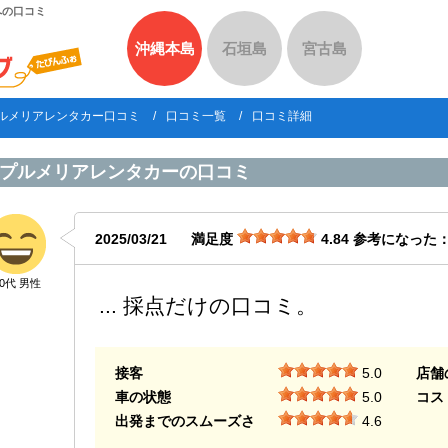
への口コミ
沖縄本島
石垣島
宮古島
ルメリアレンタカー口コミ
口コミ一覧
口コミ詳細
プルメリアレンタカー
の口コミ
2025/03/21
満足度
4.84
参考になった
50代 男性
... 採点だけの口コミ。
接客
5.0
店舗
車の状態
5.0
コス
出発までのスムーズさ
4.6