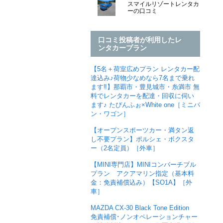
スマイルリゾートレンタカ
ーの口コミ
口コミ投稿者が利用したレ
ンタカープラン
【5名＋荷室広めプラン レンタカー配
達込み♪荷物少なめなら7名まで乗れ
ます‼︎】那覇市・豊見城市・糸満市 無
料でレンタカーを配達・回収に伺い
ます♪ たびんふぉ×White one［ミニバ
ン・ワゴン］
【オープンスポーツカー・満タン返
し不要プラン】ポルシェ・ボクスタ
ー（2名定員）［外車］
【MINI専門店】MINIコンバーチブル
プラン アクアマリン指定（基本料
金：免責補償込み）【SO1A】［外
車］
MAZDA CX-30 Black Tone Edition
免責補償･ノンオペレーションチャー