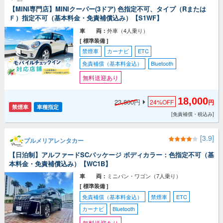
【MINI専門店】MINIクーパー(3ドア) 色指定不可、タイプ（Rまたは
Ｆ）指定不可（基本料金・免責補償込み）【S1WF】
外車（4人乗り）
車 両：
[ 標準装備 ]
禁煙車
カーナビ
ETC
免責補償（基本料金込）
Bluetooth
無料送迎あり
18,000
23,800円
24%
OFF
円
禁煙車
車種指定
[免責補償・税込み]
[3.9]
プルメリアレンタカー
【日泊制】アルファードSCパッケージ ボディカラー：色指定不可（基
本料金・免責補償込み）【WC1B】
ミニバン・ワゴン（7人乗り）
車 両：
[ 標準装備 ]
免責補償（基本料金込）
禁煙車
ETC
カーナビ
Bluetooth
無料送迎あり