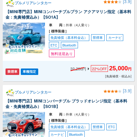
[3.9]
プルメリアレンタカー
【MINI専門店】MINIコンバーチブルプラン アクアマリン指定（基本料
金：免責補償込み）【SO1A】
外車（4人乗り）
車 両：
[ 標準装備 ]
免責補償（基本料金込）
禁煙車
カーナビ
ETC
Bluetooth
無料送迎あり
25,000
32,200円
22%
OFF
円
禁煙車
車種指定
[免責補償・税込み]
[3.9]
プルメリアレンタカー
【MINI専門店】MINIコンバーチブル ブラッドオレンジ指定（基本料
金・免責補償込み）【SO1B】
外車（4人乗り）
車 両：
[ 標準装備 ]
免責補償（基本料金込）
禁煙車
ETC
カーナビ
Bluetooth