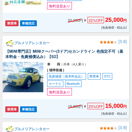
無料送迎あり
25,000
32,200円
22%
OFF
円
禁煙車
車種指定
[免責補償・税込み]
[3.9]
プルメリアレンタカー
【MINI専門店】MINIクーパー(3ドア)セカンドライン 色指定不可（基
本料金・免責補償込み）【S2】
外車（4人乗り）
車 両：
[ 標準装備 ]
免責補償（基本料金込）
禁煙車
ETC
カーナビ
Bluetooth
無料送迎あり
15,000
19,600円
23%
OFF
円
禁煙車
車種指定
[免責補償・税込み]
[3.9]
プルメリアレンタカー