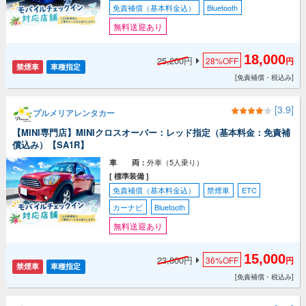
免責補償（基本料金込）
Bluetooth
無料送迎あり
18,000
25,200円
28%
OFF
円
禁煙車
車種指定
[免責補償・税込み]
[3.9]
プルメリアレンタカー
【MINI専門店】MINIクロスオーバー：レッド指定（基本料金：免責補
償込み）【SA1R】
外車（5人乗り）
車 両：
[ 標準装備 ]
免責補償（基本料金込）
禁煙車
ETC
カーナビ
Bluetooth
無料送迎あり
15,000
23,800円
36%
OFF
円
禁煙車
車種指定
[免責補償・税込み]