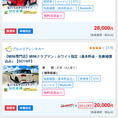
禁煙車
カーナビ
ETC
免責補償（基本料金込）
Bluetooth
無料送迎あり
28,000
円
禁煙車
車種指定
[免責補償・税込み]
[3.9]
プルメリアレンタカー
【MINI専門店】MINIクラブマン：ホワイト指定（基本料金・免責補償
込み）【SC1ＷF】
外車（5人乗り）
車 両：
[ 標準装備 ]
免責補償（基本料金込）
禁煙車
ETC
カーナビ
Bluetooth
無料送迎あり
20,000
26,600円
24%
OFF
円
禁煙車
車種指定
[免責補償・税込み]