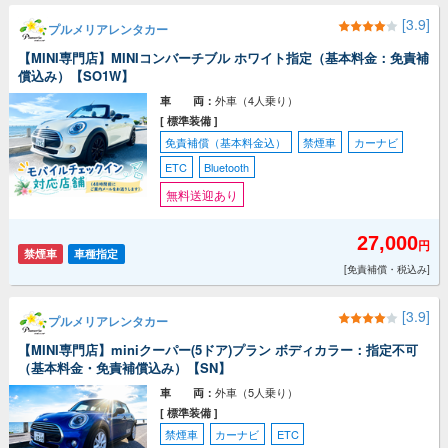
[3.9]
プルメリアレンタカー
【MINI専門店】MINIコンバーチブル ホワイト指定（基本料金：免責補
償込み）【SO1W】
外車（4人乗り）
車 両：
[ 標準装備 ]
免責補償（基本料金込）
禁煙車
カーナビ
ETC
Bluetooth
無料送迎あり
27,000
円
禁煙車
車種指定
[免責補償・税込み]
[3.9]
プルメリアレンタカー
【MINI専門店】miniクーパー(5ドア)プラン ボディカラー：指定不可
（基本料金・免責補償込み）【SN】
外車（5人乗り）
車 両：
[ 標準装備 ]
禁煙車
カーナビ
ETC