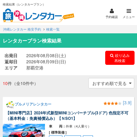
検索結果（レンタカープラン）
予約確認
メニュー
沖縄レンタカー 格安予約
検索一覧
レンタカープラン検索結果
出発日
2026年08月08日(土)
絞り込み
再検索
返却日
2026年08月09日(日)
エリア
那覇空港
10
件
（全10件中）
[3.9]
プルメリアレンタカー
【MINI専門店】2024年式新型MINIコンバーチブル(3ドア) 色指定不可
（基本料金：免責補償込み）【ＮSO1】
外車（4人乗り）
車 両：
[ 標準装備 ]