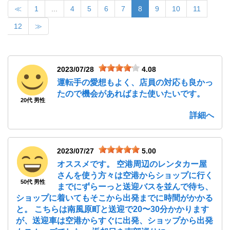
≪
1
...
4
5
6
7
8
9
10
11
12
≫
2023/07/28
4.08
運転手の愛想もよく、店員の対応も良かっ
たので機会があればまた使いたいです。
20代 男性
詳細へ
2023/07/27
5.00
オススメです。 空港周辺のレンタカー屋
さんを使う方々は空港からショップに行く
50代 男性
までにずらーっと送迎バスを並んで待ち、
ショップに着いてもそこから出発までに時間がかかる
と。 こちらは南風原町と送迎で20〜30分かかります
が、送迎車は空港からすぐに出発、ショップから出発