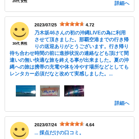
20代 女性
詳細へ
2023/07/25
4.72
乃木坂46さんの初の沖縄LIVEの為に利用
させて頂きました。那覇空港までの行き帰
30代 男性
りの送迎ありがとうございます。行き帰り
待ち合わせ時間の前に進捗状況の連絡なども頂けて間
違いの無い快適な旅を終える事が出来ました。夏の沖
縄への旅は携帯の充電や体を冷やす場所などとしても
レンタカー必須だなと改めて実感しました。...
詳細へ
2023/07/24
4.64
... 採点だけの口コミ。