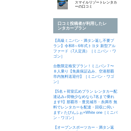
スマイルリゾートレンタカ
ーの口コミ
口コミ投稿者が利用したレ
ンタカープラン
【高級ミニバン・満タン返し不要プ
ラン】令和8～6年式トヨタ 新型アル
ファード（7人定員）［ミニバン・ワ
ゴン］
台数限定格安プラン！ミニバン７〜
８人乗り【免責保証込み、空港那覇
市内無料送迎付】［ミニバン・ワゴ
ン］
【5名＋荷室広めプラン レンタカー配
達込み♪荷物少なめなら7名まで乗れ
ます‼︎】那覇市・豊見城市・糸満市 無
料でレンタカーを配達・回収に伺い
ます♪ たびんふぉ×White one［ミニバ
ン・ワゴン］
【オープンスポーツカー・満タン返