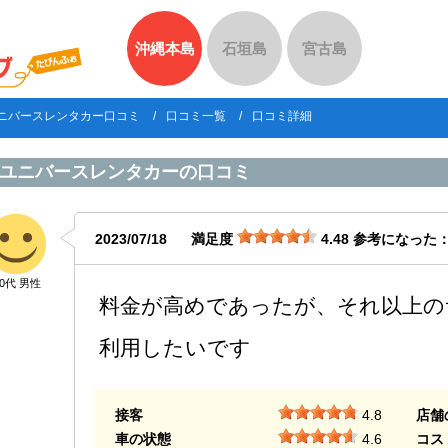
沖縄本島
石垣島
宮古島
ニバースレンタカー口コミ
口コミ一覧
口コミ詳細
ユニバースレンタカー
の口コミ
2023/07/18
満足度
4.48
参考になった
40代 男性
料金が高めであったが、それ以上の
利用したいです
接客
4.8
店舗
車の状態
4.6
コス