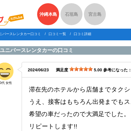
沖縄本島
石垣島
宮古島
ニバースレンタカー口コミ
口コミ一覧
口コミ詳細
ユニバースレンタカー
の口コミ
2024/06/23
満足度
5.00
参考になった
40代 女性
滞在先のホテルから店舗までタクシ
うえ、接客はもちろん出発までもス
希望の車だったので大満足でした。
リピートします!!