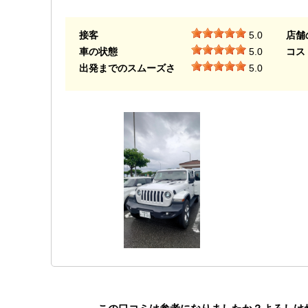
接客
5.0
店舗
車の状態
5.0
コス
出発までのスムーズさ
5.0