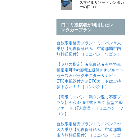
スマイルリゾートレンタカ
ーの口コミ
口コミ投稿者が利用したレ
ンタカープラン
台数限定格安プラン！ミニバン８人
乗り【免責保証込み、空港那覇市内
無料送迎付】［ミニバン・ワゴン］
【ヤリス指定】★免責込★有料で車
種指定可!!★無料送迎付き★ブルート
ゥース＆バックモニター＆ナビ・
ETC車載器付き※ETCカードはご持
参下さい！！［コンパクト］
【高級ミニバン・満タン返し不要プ
ラン】令和8～6年式トヨタ 新型アル
ファード（7人定員）［ミニバン・ワ
ゴン］
台数限定格安プラン！ミニバン７〜
８人乗り【免責保証込み、空港那覇
市内無料送迎付】［ミニバン・ワゴ