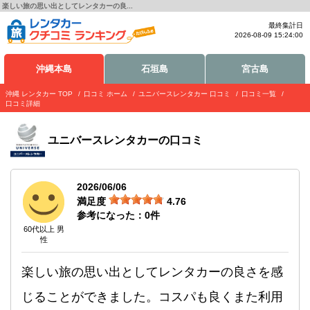
楽しい旅の思い出としてレンタカーの良...
最終集計日
2026-08-09 15:24:00
沖縄本島
石垣島
宮古島
沖縄 レンタカー TOP
口コミ ホーム
ユニバースレンタカー 口コミ
口コミ一覧
口コミ詳細
ユニバースレンタカー
の口コミ
2026/06/06
満足度
4.76
参考になった：
0
件
60代以上 男
性
楽しい旅の思い出としてレンタカーの良さを感
じることができました。コスパも良くまた利用