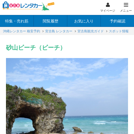
マイページ
メニュー
特集・売れ筋
閲覧履歴
お気に入り
予約確認
沖縄レンタカー 格安予約
宮古島 レンタカー
宮古島観光ガイド
スポット情報
砂山ビーチ（ビーチ）