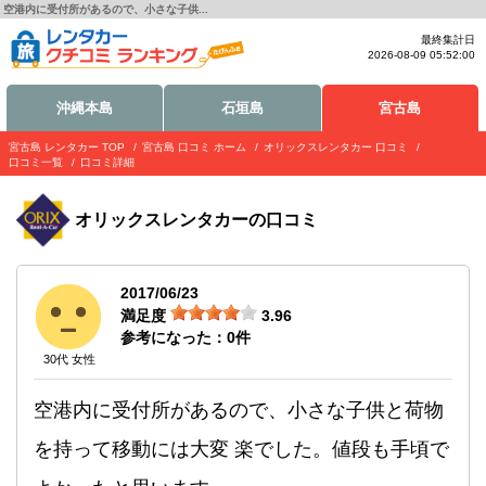
空港内に受付所があるので、小さな子供...
最終集計日
2026-08-09 05:52:00
沖縄本島
石垣島
宮古島
宮古島 レンタカー TOP
宮古島 口コミ ホーム
オリックスレンタカー 口コミ
口コミ一覧
口コミ詳細
オリックスレンタカー
の口コミ
2017/06/23
満足度
3.96
参考になった：
0
件
30代 女性
空港内に受付所があるので、小さな子供と荷物
を持って移動には大変 楽でした。値段も手頃で