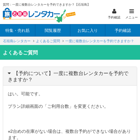
質問：一度に複数台レンタカーを予約できますか？【石垣島】
予約確認
メニュー
特集・売れ筋
閲覧履歴
お気に入り
予約確認
石垣島レンタカー
よくあるご質問
一度に複数台レンタカーを予約できますか？
よくあるご質問
【予約について】一度に複数台レンタカーを予約で
きますか？
はい。可能です。
プラン詳細画面の「ご利用台数」を変更ください。
※2台めの在庫がない場合は、複数台予約ができない場合があり
ます。