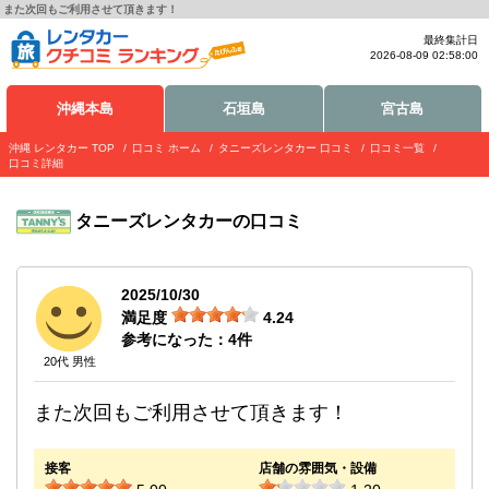
また次回もご利用させて頂きます！
最終集計日
2026-08-09 02:58:00
沖縄本島
石垣島
宮古島
沖縄 レンタカー TOP
口コミ ホーム
タニーズレンタカー 口コミ
口コミ一覧
口コミ詳細
タニーズレンタカー
の口コミ
2025/10/30
満足度
4.24
参考になった：
4
件
20代 男性
また次回もご利用させて頂きます！
接客
店舗の雰囲気・設備