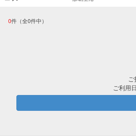
0
件
（全0件中）
ご
ご利用