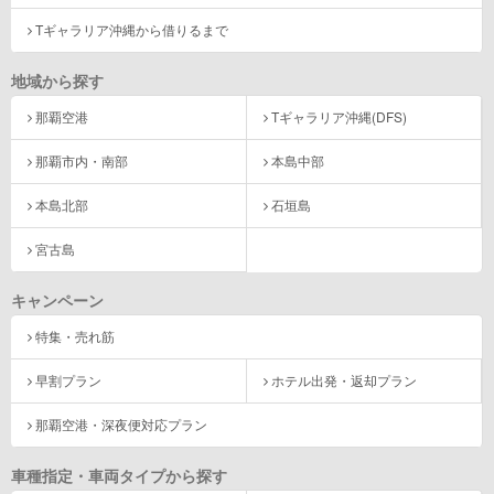
Tギャラリア沖縄から借りるまで
地域から探す
那覇空港
Tギャラリア沖縄(DFS)
那覇市内・南部
本島中部
本島北部
石垣島
宮古島
キャンペーン
特集・売れ筋
早割プラン
ホテル出発・返却プラン
那覇空港・深夜便対応プラン
車種指定・車両タイプから探す