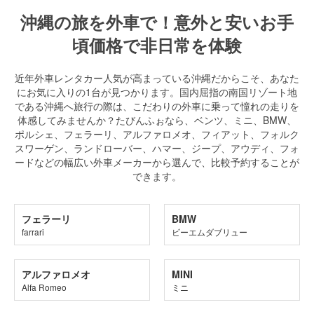
沖縄の旅を外車で！意外と安いお手
頃価格で非日常を体験
近年外車レンタカー人気が高まっている沖縄だからこそ、あなた
にお気に入りの1台が見つかります。国内屈指の南国リゾート地
である沖縄へ旅行の際は、こだわりの外車に乗って憧れの走りを
体感してみませんか？たびんふぉなら、ベンツ、ミニ、BMW、
ポルシェ、フェラーリ、アルファロメオ、フィアット、フォルク
スワーゲン、ランドローバー、ハマー、ジープ、アウディ、フォ
ードなどの幅広い外車メーカーから選んで、比較予約することが
できます。
フェラーリ
BMW
farrari
ビーエムダブリュー
アルファロメオ
MINI
Alfa Romeo
ミニ