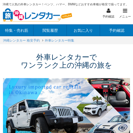
沖縄で人気の外車レンタカー！ベンツ、ハマー、BMWなどおすすめ車種が格安で揃ってます。
予約確認
メニュー
特集・売れ筋
閲覧履歴
お気に入り
予約確認
沖縄レンタカー 格安予約
外車レンタカー特集
外車レンタカーで
ワンランク上の沖縄の旅を