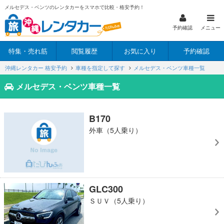
メルセデス・ベンツのレンタカーをスマホで比較・格安予約！
予約確認
メニュー
特集・売れ筋
閲覧履歴
お気に入り
予約確認
沖縄レンタカー 格安予約
車種を指定して探す
メルセデス・ベンツ車種一覧
メルセデス・ベンツ車種一覧
B170
外車（5人乗り）
GLC300
ＳＵＶ（5人乗り）