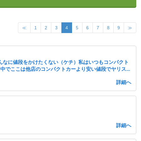
≪
1
2
3
4
5
6
7
8
9
≫
そんなに値段をかけたくない（ケチ）私はいつもコンパクト
でここは他店のコンパクトカーより安い値段でヤリス...
詳細へ
詳細へ