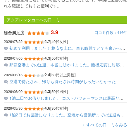
れを確認しておくと便利です。
アクアレンタカーへの口コミ
3.9
口コミ件数：416件
総合満足度
4.7
2026/07/22
[40代女性]
初めて利用しました！ 格安な上に、車も綺麗でとても良かったです。 また利用したいです！
4.3
2026/07/05
[50代女性]
那覇空港までの送迎、本当に助かりました。臨機応変に対応していただき、受け渡しもスムーズです。事前にネットで支払いが良いと思いました。
2.4
2026/06/15
[60代以上男性]
空港で待たされ、帰りも待たされ時間がもったいなかった
4.3
2026/06/09
[50代男性]
1泊二日でお借りしました。 コストパフォーマンスは最高だと思います。 電話の対応、接客、丁寧です。 中古車と言う事ですが、ナビはスマフォで問題なく、馬力も問題ありません...
4.6
2026/05/30
[30代女性]
1泊2日でお世話になりました。空港から営業所までの送迎も電話で丁寧に案内して頂き、安心感がありました。 価格もリーズナブルでありがたいです。また沖縄に来た際には利用した...
すべての口コミをみる