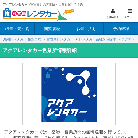
アクアレンタカー（宮古島）の営業所・店舗を探して予約
予約確認
メニュー
特集・売れ筋
閲覧履歴
お気に入り
予約確認
沖縄レンタカー 格安予約
宮古島レンタカー
レンタカー会社から探す
アクアレ
アクアレンタカー営業所情報詳細
アクアレンタカーでは、空港～営業所間の無料送迎を行っていま
す。那覇空港に着いてから慌てることのないよう、事前に送迎の流