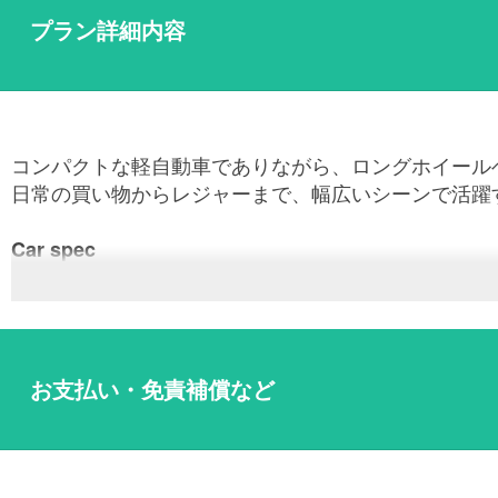
プラン詳細内容
コンパクトな軽自動車でありながら、ロングホイール
日常の買い物からレジャーまで、幅広いシーンで活躍
Car spec
車両タイプ
TOYOTA ピクシススペース
乗車定員
4名
車体カラー
ピンク
シートカラー
-
お支払い・免責補償など
AT/MT
AT車
主要装備
-
ハンドル
右ハンドル
排気量
658cc