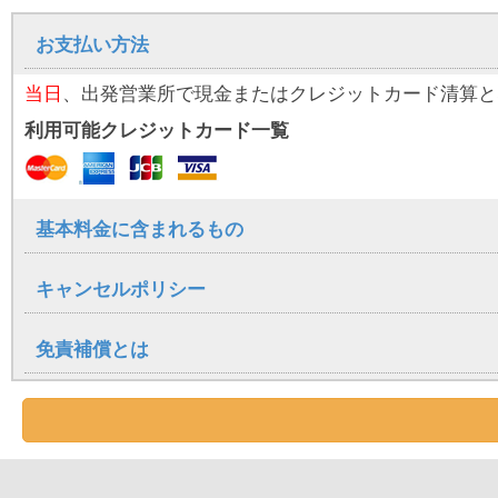
その他
禁煙車
車体サイズ
約3,395 x 1,475 x 1,735(mm)
お支払い方法
当日
、出発営業所で現金またはクレジットカード清算と
ご希望のお客様には、
宮古空港・平良港
送迎について
利用可能クレジットカード一覧
、その他エリアへの送迎サー
下地島空港
基本料金に含まれるもの
キャンセルポリシー
免責補償とは