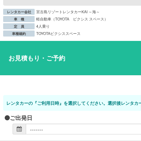
宮古島リゾートレンタカーKAI ～海～
レンタカー会社
軽自動車（TOYOTA ピクシス スペース）
車 種
4人乗り
定 員
TOYOTAピクシススペース
車種確約
お見積もり・ご予約
レンタカーの『ご利用日時』を選択してください。選択後レンタカ
ご出発日