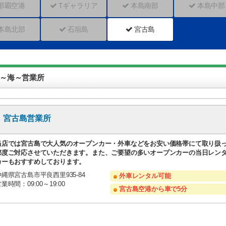
那覇空港
Tギャラリア
本島南部
本島中部
本島北部
石垣島
宮古島
 ～海～営業所
宮古島営業所
当店では宮古島で大人気のオープンカー・外車などをお安い価格帯にて取り扱
都度ご対応させていただきます。また、ご要望の多いオープンカーの当日レン
カーもおすすめしております。
沖縄県宮古島市平良西里935-84
外車レンタル可能
業時間：09:00～19:00
宮古島空港から車で5分