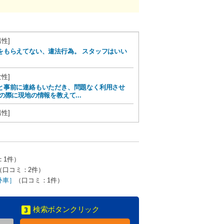
男性]
をもらえてない、違法行為。 スタッフはいい
女性]
と事前に連絡もいただき、問題なく利用させ
際に現地の情報を教えて...
男性]
。
男性]
プンカ―仕様に 乗らせて頂く事も、できまし
：1件）
。 マニアックな事を 申...
（口コミ：2件）
男性]
外車］
（口コミ：1件）
した。また利用したいです！
検索ボタンクリック