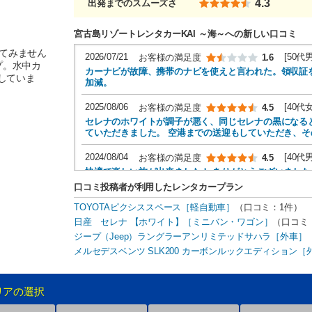
4.3
出発までのスムーズさ
宮古島リゾートレンタカーKAI ～海～への新しい口コミ
てみません
2026/07/21
[50代
お客様の満足度
1.6
プ。水中カ
カーナビが故障、携帯のナビを使えと言われた。領収証
意していま
加減。
2025/08/06
[40代
お客様の満足度
4.5
セレナのホワイトが調子が悪く、同じセレナの黒になる
ていただきました。 空港までの送迎もしていただき、その
2024/08/04
[40代
お客様の満足度
4.5
快適で楽しい旅が出来ました！ ありがとうございました
口コミ投稿者が利用したレンタカープラン
2023/09/01
[40代
お客様の満足度
4.4
TOYOTAピクシススペース［軽自動車］
（口コミ：1件）
たまには、乗ってみたい 車種、念願の⁉ベンツ オ―
日産 セレナ 【ホワイト】［ミニバン・ワゴン］
（口コミ
た。 最後に、空港に送って頂けた事にも、感謝しています
ジープ（Jeep）ラングラーアンリミテッドサハラ［外車］
2023/06/29
[30代
お客様の満足度
4.6
メルセデスベンツ SLK200 カーボンルックエディション［
トラブルがあったのですが、迅速に対応してくださいま
リアの選択