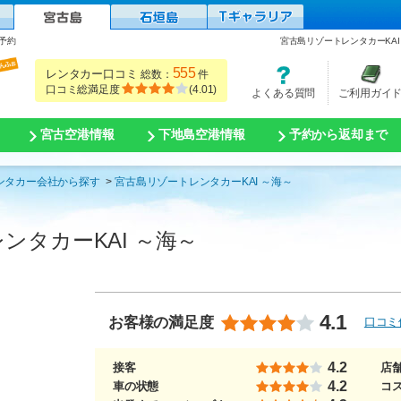
予約
宮古島リゾートレンタカーKA
555
レンタカー口コミ
総数：
件
口コミ総満足度
(
4.01
)
よくある質問
ご利用ガイ
宮古空港情報
下地島空港情報
予約から返却まで
ンタカー会社から探す
宮古島リゾートレンタカーKAI ～海～
ンタカーKAI ～海～
4.1
お客様の満足度
口コミ
4.2
接客
店
4.2
車の状態
コ