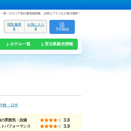
I ～海～のエリア別の最安値情報、お得なプランなど毎日更新！
閲覧履歴
お気に入り
0
0
予約確認
ド
ホテル一覧
宮古島観光情報
件数：11件
3.8
舗の雰囲気・設備
3.9
ストパフォーマンス