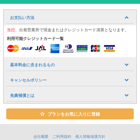
アウディ Q3 指定プラン！
お支払い方法
対象車両：アウディQ3 ※色希望・指定不可
当日
、出発営業所で現金またはクレジットカード清算となります。
おしゃれな輸入車SUVであなたの沖縄旅行を特別なものにしてくれ
ること間違いなし！！
利用可能クレジットカード一覧
特別な車両でいつもと違った特別なご旅行を♪
ユニバースレンタカーの高品質な車・サービスでストレスフリーで
基本料金に含まれるもの
快適な旅を♪
心のこもったおもてなしで、お客様をお迎え致します。
キャンセルポリシー
★ユニバースレンタカーをご利用のお客様への嬉しいサービス
・ETC、カーナビ、全車標準装備！
免責補償とは
・タクシー送迎サービス
プランをお気に入りに登録
宮古空港に到着しましたらタクシーで店舗までお越し下さい。
空港から店舗までの直送のみ料金をお支払致します。
会社概要
ご利用規約
個人情報保護方針