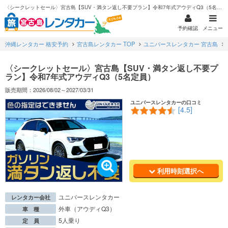
〈シークレットセール〉宮古島【SUV・満タン返し不要プラン】令和7年式アウディQ3（5名定員）
予約確認
メニュー
沖縄レンタカー 格安予約
宮古島レンタカー TOP
ユニバースレンタカー 宮古島
〈シークレットセール〉宮古島【SUV・満タン返し不要プ
ラン】令和7年式アウディQ3（5名定員）
販売期間：2026/08/02～2027/03/31
ユニバースレンタカーの口コミ
[4.5]
利用時刻選択へ
ユニバースレンタカー
レンタカー会社
外車（アウディQ3）
車 種
5人乗り
定 員