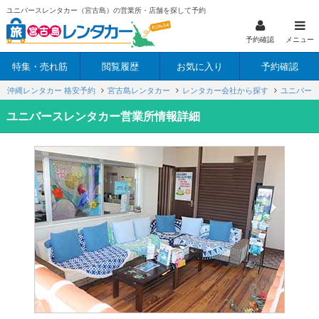
ユニバースレンタカー（宮古島）の営業所・店舗を探して予約
予約確認
メニュー
特集・売れ筋
閲覧履歴
お気に入り
予約確認
沖縄レンタカー 格安予約
宮古島レンタカー
レンタカー会社から探す
ユニバー
ユニバースレンタカー営業所情報詳細