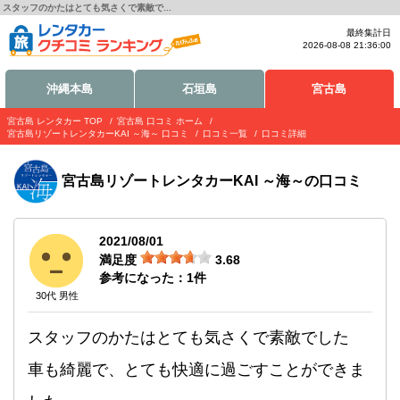
スタッフのかたはとても気さくで素敵で...
最終集計日
2026-08-08 21:36:00
沖縄本島
石垣島
宮古島
宮古島 レンタカー TOP
宮古島 口コミ ホーム
宮古島リゾートレンタカーKAI ～海～ 口コミ
口コミ一覧
口コミ詳細
宮古島リゾートレンタカーKAI ～海～
の口コミ
2021/08/01
満足度
3.68
参考になった：
1
件
30代 男性
スタッフのかたはとても気さくで素敵でした
車も綺麗で、とても快適に過ごすことができま