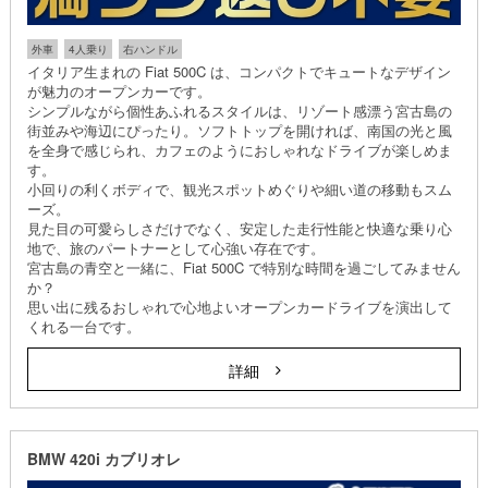
外車
4人乗り
右ハンドル
イタリア生まれの Fiat 500C は、コンパクトでキュートなデザイン
が魅力のオープンカーです。
シンプルながら個性あふれるスタイルは、リゾート感漂う宮古島の
街並みや海辺にぴったり。ソフトトップを開ければ、南国の光と風
を全身で感じられ、カフェのようにおしゃれなドライブが楽しめま
す。
小回りの利くボディで、観光スポットめぐりや細い道の移動もスム
ーズ。
見た目の可愛らしさだけでなく、安定した走行性能と快適な乗り心
地で、旅のパートナーとして心強い存在です。
宮古島の青空と一緒に、Fiat 500C で特別な時間を過ごしてみません
か？
思い出に残るおしゃれで心地よいオープンカードライブを演出して
くれる一台です。
詳細
BMW 420i カブリオレ