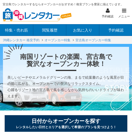
宮古島でレンタカーするならオープンカーがおすすめ！格安プランを豊富に揃えています。
予約確認
メニュー
特集・売れ筋
閲覧履歴
お気に入り
予約確認
沖縄レンタカー 格安予約
オープンカー特集
宮古島オープンカー特集
南国リゾートの楽園、宮古島で
贅沢なオープンカー体験！
美しいビーチやエメラルドグリーンの海、まるで絵葉書のような風景が目
の前に広がる、オープンカーでの贅沢なリラックスタイム。
心躍るリゾート地の宮古島で風を感じながら気持ちのいいドライブが味わ
えます。
日付からオープンカーを探す
レンタルしたい日付とエリアを選択して希望のプランを見つけよう！