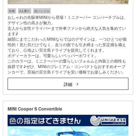
外車
4人乗り
右ハンドル
おしゃれの先駆車MINIから登場！ミニクーパー コンバーチブルは、
デザイン性の高さが魅力。
玄人から女性ドライバーまで外車ファンから絶大な人気を集めてい
ます♪
細部にまでこだわったMINIならではのデザインは、一つひとつが個
性的！見た目だけでなく、走りの面でも引き締まった安定感を備え
ており、心地よい宮古島ドライブを提供してくれます。
ボディーカラーは、可愛らしいペッパーホワイト。
このカラーは、ミニクーパーの愛らしいフォルムと内装との相性も
抜群です♪ぜひ、MINIのプレミアム・コンパクトなおすすめオープ
ンカーで、至福の宮古島ドライブを安い価格でお楽しみください。
詳細
MINI Cooper S Convertible