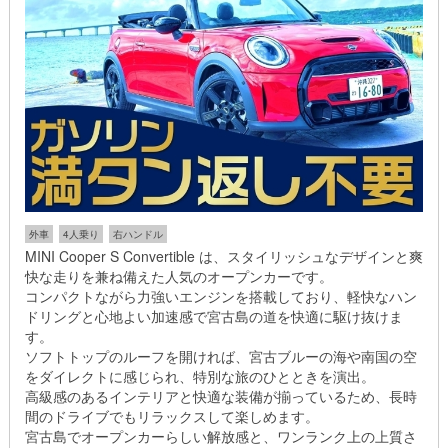
外車
4人乗り
右ハンドル
MINI Cooper S Convertible は、スタイリッシュなデザインと爽
快な走りを兼ね備えた人気のオープンカーです。
コンパクトながら力強いエンジンを搭載しており、軽快なハン
ドリングと心地よい加速感で宮古島の道を快適に駆け抜けま
す。
ソフトトップのルーフを開ければ、宮古ブルーの海や南国の空
をダイレクトに感じられ、特別な旅のひとときを演出。
高級感のあるインテリアと快適な装備が揃っているため、長時
間のドライブでもリラックスして楽しめます。
宮古島でオープンカーらしい解放感と、ワンランク上の上質さ