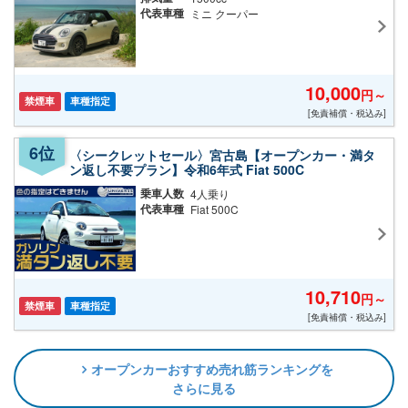
代表車種
ミニ クーパー
10,000
円～
禁煙車
車種指定
[免責補償・税込み]
〈シークレットセール〉宮古島【オープンカー・満タ
ン返し不要プラン】令和6年式 Fiat 500C
乗車人数
4人乗り
代表車種
Fiat 500C
10,710
円～
禁煙車
車種指定
[免責補償・税込み]
オープンカーおすすめ売れ筋ランキングを
さらに見る