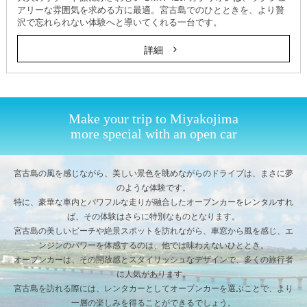
アリーな雰囲気を求める方に最適。宮古島でのひとときを、より贅
沢で忘れられない体験へと導いてくれる一台です。
詳細
Make your trip to Miyakojima
more special with an open car
宮古島の風を感じながら、美しい景色を眺めながらのドライブは、まさに夢
のような体験です。
特に、豪華な車内とパワフルな走りが融合したオープンカーをレンタルすれ
ば、その体験はさらに特別なものとなります。
宮古島の美しいビーチや絶景スポットを訪れながら、車窓から風を感じ、エ
ンジンのパワーを体感するのは、他では味わえないひととき。
オープンカーは、その開放感とスタイリッシュなデザインで、多くの旅行者
に人気があります。
宮古島を訪れる際には、レンタカーとしてオープンカーを選ぶことで、より
一層の楽しみを得ることができるでしょう。