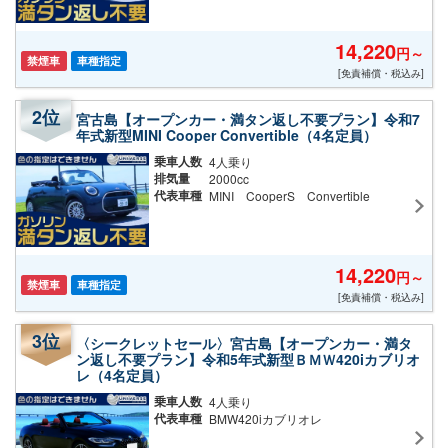
14,220
円～
禁煙車
車種指定
[免責補償・税込み]
宮古島【オープンカー・満タン返し不要プラン】令和7
年式新型MINI Cooper Convertible（4名定員）
乗車人数
4人乗り
排気量
2000cc
代表車種
MINI CooperS Convertible
14,220
円～
禁煙車
車種指定
[免責補償・税込み]
〈シークレットセール〉宮古島【オープンカー・満タ
ン返し不要プラン】令和5年式新型ＢＭＷ420iカブリオ
レ（4名定員）
乗車人数
4人乗り
代表車種
BMW420iカブリオレ