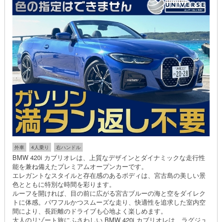
外車
4人乗り
右ハンドル
BMW 420i カブリオレは、上質なデザインとダイナミックな走行性
能を兼ね備えたプレミアムオープンカーです。
エレガントなスタイルと存在感のあるボディは、宮古島の美しい景
色とともに特別な時間を彩ります。
ルーフを開ければ、目の前に広がる宮古ブルーの海と空をダイレク
トに体感。パワフルかつスムーズな走り、快適性を追求した室内空
間により、長距離のドライブも心地よく楽しめます。
大人のリゾート旅にふさわしい BMW 420i カブリオレは、ラグジュ