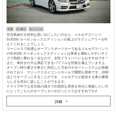
外車
2人乗り
右ハンドル
宮古島旅行を特別な思い出にしたいのなら、メルセデスベンツ
SLK200 カーボンルックエディションが最上のラグジュアリーを叶
えてくれることでしょう。
ゴージャスで快適なオープンスポーツカーであるメルセデスベンツ
のSLK200 カーボンルックエディションは車体も運転しやすいサイ
ズで気軽に乗れる一台なので、女性ドライバーにもおすすめです！
また、車好きの方も満足できるパワフルな性能を備えていますよ。
オープン時の暑さや寒さに対応した万全のサポートシステムが搭載
されており、マジックスカイコントロールで開閉も簡単です。20秒
ほどでオープンにすることができ、メルセデスが提供する車の素晴
らしさを存分に楽しむことができます。
ドライブ中でも宮古島の雄大で幻想的な景色を存分に堪能したい方
にとってこちらのオープンカーがぴったりでおすすめです♪
詳細