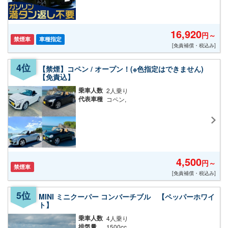
16,920
円～
禁煙車
車種指定
[免責補償・税込み]
【禁煙】コペン / オープン！(※色指定はできません)
【免責込】
乗車人数
2人乗り
代表車種
コペン,
4,500
円～
禁煙車
[免責補償・税込み]
MINI ミニクーパー コンバーチブル 【ペッパーホワイ
ト】
乗車人数
4人乗り
排気量
1500cc