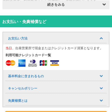
続きをみる
那覇市小禄にレアレンタカー店舗がNew Open♪
楽しい沖縄旅行のお手伝いいたします。
当店のプランは全て免責補償込み価格！思いがけぬトラブル等でも
お支払い・免責補償など
大丈夫！
（※交通法規違反、公序良俗に反する行為によるトラブル、タイヤホ
イルキャップの破損・紛失は補償対象外）
お支払い方法
さらに・・！
NOC補償完備
（レンタカーの休業補償）
当日
、出発営業所で現金またはクレジットカード清算となります。
免責適用外項目、タイヤホイールキャップの破損・紛失、当て逃げ
など
フルカバー！
利用可能クレジットカード一覧
旅行中のもしもに備えましょう♪
（※交通法規違反、公序良俗に反する行為によるトラブルは補償対象
外）
基本料金に含まれるもの
読谷村内送迎無料！
ご利用希望でしたら事前にご連絡お願いします♪
キャンセルポリシー
＊スタッフの勤務状況、予約状況により送迎お受けできないことも
ございます。予めご了承下さい＊
・ご利用当日は必ず免許証（原本）をご持参ください。
免責補償とは
ホテル配車オプション時間9：00～、ホテル返却オプション時間
18：00 迄