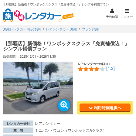
【那覇店】新価格！ワンボックスクラス『免責補償込！』シンプル補償プラン
予約確認
メニュー
沖縄レンタカー 格安予約
レアレンタカー 沖縄
プラン詳細
【那覇店】新価格！ワンボックスクラス『免責補償込！』
シンプル補償プラン
販売期間：2025/12/01～2026/11/30
レアレンタカーの口コミ
[4.2]
利用時刻選択へ
レアレンタカー
レンタカー会社
ミニバン・ワゴン（ワンボックスAクラス）
車 種