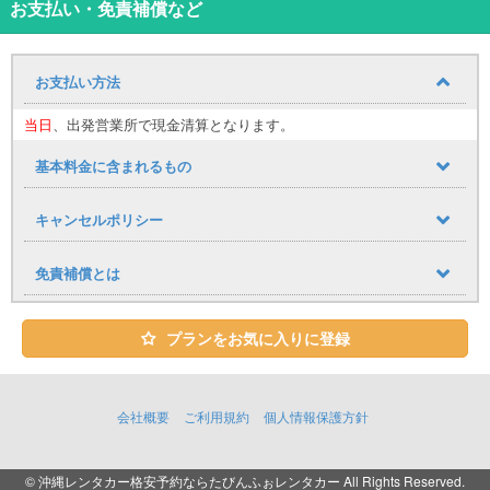
楽しい沖縄旅行のお手伝いいたします。
お支払い・免責補償など
免責補償込み価格！思いがけぬトラブル等でも大丈夫！
（※交通法規違反、公序良俗に反する行為によるトラブル、タイヤホ
お支払い方法
イルキャップの破損・紛失は補償対象外）
当日
、出発営業所で現金清算となります。
さらに・・！
NOC補償完備
（レンタカーの休業補償）
免責適用外項目、タイヤホイールキャップの破損・紛失、当て逃げ
基本料金に含まれるもの
など
フルカバー！
旅行中のもしもに備えましょう♪
キャンセルポリシー
（※交通法規違反、公序良俗に反する行為によるトラブルは補償対象
外）
空港から那覇小禄店舗までのタクシー料金キャッシュバック中！
免責補償とは
返却後空港送迎無料！ご利用希望でしたら事前にご連絡お願いしま
す♪
＊スタッフの勤務状況、予約状況により送迎お受けできないことも
プランをお気に入りに登録
ございます。予めご了承下さい＊
※ご利用当日は必ず免許証（原本）をご持参ください。
会社概要
ご利用規約
個人情報保護方針
※該当車両不具合等の理由により車両は変更になる場合がございま
す。
ホテル配車オプション時間9：00～、ホテル返却オプション時間
© 沖縄レンタカー格安予約ならたびんふぉレンタカー All Rights Reserved.
18：00 迄