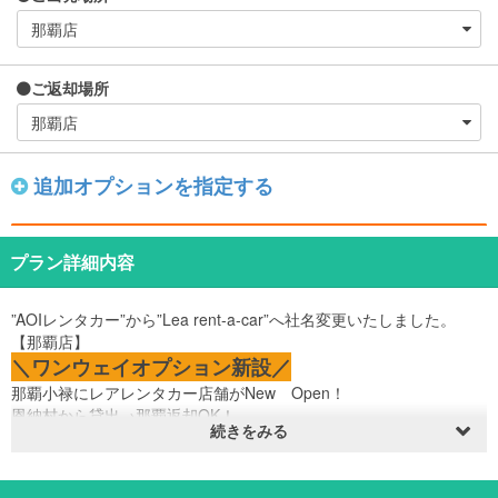
ご返却場所
追加オプションを指定する
プラン詳細内容
”AOIレンタカー”から”Lea rent-a-car”へ社名変更いたしました。
【那覇店】
＼ワンウェイオプション新設／
那覇小禄にレアレンタカー店舗がNew Open！
恩納村から貸出→那覇返却OK！
続きをみる
さらに・・！
返却後の空港送迎無料！
無料送迎をご利用希望でしたら事前にご連絡お願いします♪