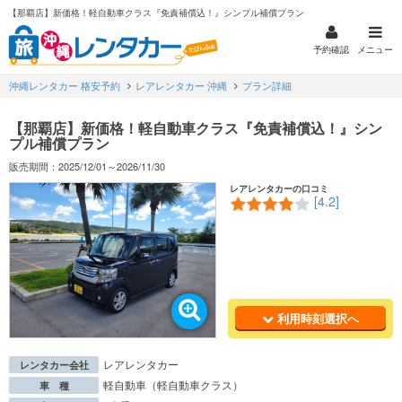
【那覇店】新価格！軽自動車クラス『免責補償込！』シンプル補償プラン
予約確認
メニュー
沖縄レンタカー 格安予約
レアレンタカー 沖縄
プラン詳細
【那覇店】新価格！軽自動車クラス『免責補償込！』シン
プル補償プラン
販売期間：2025/12/01～2026/11/30
レアレンタカーの口コミ
[4.2]
利用時刻選択へ
レアレンタカー
レンタカー会社
軽自動車（軽自動車クラス）
車 種