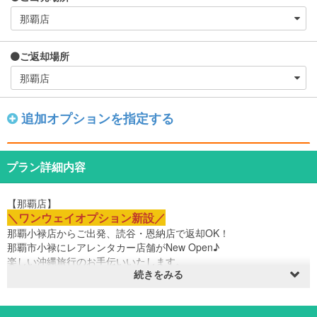
ご返却場所
追加オプションを指定する
プラン詳細内容
【那覇店】
＼ワンウェイオプション新設／
那覇小禄店からご出発、読谷・恩納店で返却OK！
那覇市小禄にレアレンタカー店舗がNew Open♪
楽しい沖縄旅行のお手伝いいたします。
続きをみる
空港→店舗までのタクシー料金をキャッシュバック中！！
当店のプランは全て免責補償込み価格！思いがけぬトラブル等でも