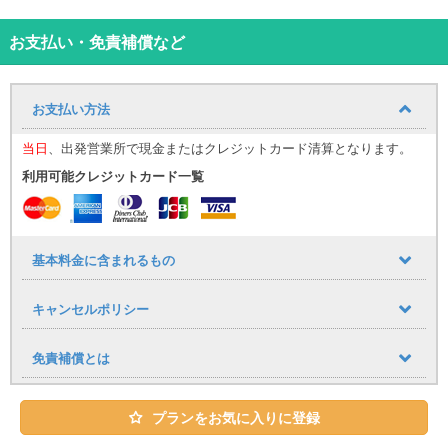
ーフを採用し、開放感はもちろん、旅先で見上げる空も、夜の街を
彩る灯りも、 ガラスルーフ越しに見ると格別。大切な人と過ごす時
お支払い・免責補償など
間が、ほんの少しロマンチックになります。 5人乗りタイプです
が、その分荷室は広大で、ゴルフにレジャーにとたくさん詰め込め
ます。 どことなくアメリカっぽい雰囲気の沖縄を、おしゃれなフラ
お支払い方法
ンス車でのドライブ・ご旅行をお楽しみください。
当日
、出発営業所で現金またはクレジットカード清算となります。
利用可能クレジットカード一覧
基本料金に含まれるもの
キャンセルポリシー
免責補償とは
プランをお気に入りに登録