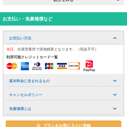
那覇空港までの送迎サービスをご利用いただけます。追加料金はか
かりません。
■送迎運行時間
９：３０～１７：３０
お支払い・免責補償など
到着時間に応じて、最寄りの送迎便にてご案内いたします。
（例：９：００までに那覇空港に到着→９：３０発の送迎便）
※１時間おきに運行しており、１７：３０まで同様に調整いたしま
お支払い方法
す。
空港への送りは１７：００発が最終便となりますので、予めご了承
当日
、出発営業所で現地精算となります。（現金不可）
下さい。
利用可能クレジットカード一覧
■乗車場所
那覇空港「１４番レンタカー送迎車乗り場」までお越しください。
（ご予約時のお願い）
基本料金に含まれるもの
ご予約時、備考欄に以下の内容を必ずご記入ください。
・到着便名
キャンセルポリシー
・到着時間
（公式LINE登録のお願い）
免責補償とは
当日スムーズにご案内を行うため、ご予約後は必ず公式LINEのご登
録をお願いいたします。
・LINE ID：@661gpual
プランをお気に入りに登録