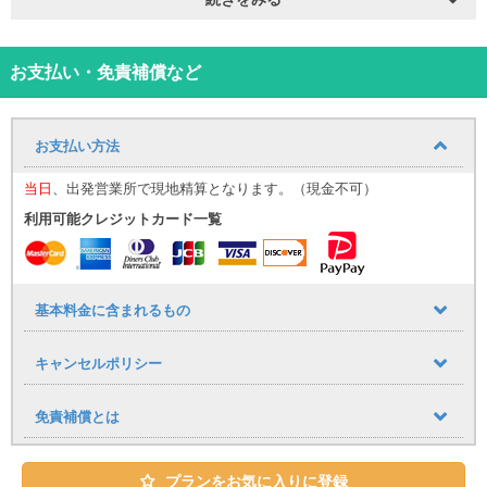
那覇空港までの送迎サービスをご利用いただけます。追加料金はか
かりません。
■送迎運行時間
９：３０～１７：３０
お支払い・免責補償など
到着時間に応じて、最寄りの送迎便にてご案内いたします。
（例：９：００までに那覇空港に到着→９：３０発の送迎便）
※１時間おきに運行しており、１７：３０まで同様に調整いたしま
お支払い方法
す。
空港への送りは１７：００発が最終便となりますので、予めご了承
当日
、出発営業所で現地精算となります。（現金不可）
下さい。
利用可能クレジットカード一覧
■乗車場所
那覇空港「１４番レンタカー送迎車乗り場」までお越しください。
（ご予約時のお願い）
基本料金に含まれるもの
ご予約時、備考欄に以下の内容を必ずご記入ください。
・到着便名
キャンセルポリシー
・到着時間
（公式LINE登録のお願い）
免責補償とは
当日スムーズにご案内を行うため、ご予約後は必ず公式LINEのご登
録をお願いいたします。
・LINE ID：@661gpual
プランをお気に入りに登録