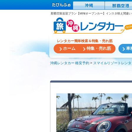
那覇空港送迎プラン【MINIオープンカー】インスタ映え間違い
レンタカー簡単検索＆特集・売れ筋
ホーム
特集・売れ筋
車
沖縄レンタカー 格安予約
スマイルリゾートレンタ