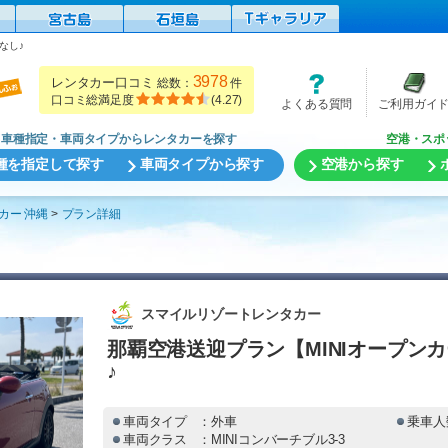
なし♪
3978
レンタカー口コミ
総数：
件
口コミ総満足度
(
4.27
)
よくある質問
ご利用ガイ
車種指定・車両タイプからレンタカーを探す
空港・スポ
種を指定して探す
車両タイプから探す
空港から探す
カー 沖縄
プラン詳細
スマイルリゾートレンタカー
那覇空港送迎プラン【MINIオープン
♪
車両タイプ
：外車
乗車人
車両クラス
：MINIコンバーチブル3-3