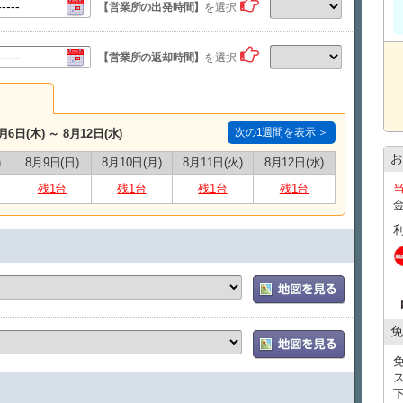
【公式LINE登録のお願い】
【営業所の出発時間】
を選択
当日のご案内は公式LINEを使用いたします。
・LINE ID：@661gpual
・LINEリンク：https://lin.ee/lcfZd4o
【営業所の返却時間】
を選択
公式LINE登録の際に下記情報をメッセージでお送りくださ
・お名前（フルネーム） ・レンタル日時
・ご予約車種
当日のご連絡は、公式LINEを使用して行います。
※公式LINEのご利用が難しい場合は、ご予約時の備考欄
次の1週間を表示 ＞
月6日(木) ～ 8月12日(水)
⸻
お
)
8月9日(日)
8月10日(月)
8月11日(火)
8月12日(水)
【注意事項
（必ずご確認ください）
】
・空港送迎は【完全予約制・時間指定制】です
残1台
残1台
残1台
残1台
・送迎枠には限りがあり、先着順でのご案内となります
・返却はフライト時間の【2時間前まで】にお願いいたしま
・送迎プランは前日の１９時までにご予約をお願いします
・原則、当日の送迎時間変更はできかねます。（※飛行機
い。）
※交通状況・繁忙期・悪天候等により、送迎対応が難しい
いたします。
※近隣施設から店舗へ直接お越しになるお客様は、タクシ
を行っております。その際は、領収書を必ず店舗スタッフ
免
⸻
【無料貸出】
・チャイルドシート／ジュニアシート
・スマートフォン充電器