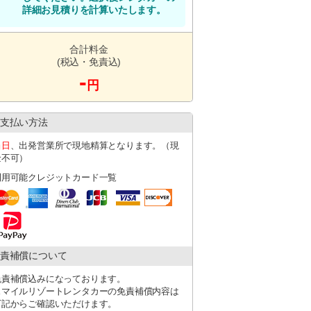
詳細お見積りを計算いたします。
合計料金
い。
(税込・免責込)
-
円
にその旨を必ず記載ください。
支払い方法
当日
、出発営業所で現地精算となります。（現
金不可）
す
。
利用可能クレジットカード一覧
遅延の場合は、必ず店舗にご連絡くださ
場合がございます。その際は店舗よりご連絡
ー代キャッシュバック（上限１，０００円）
へお渡しください。
責補償について
免責補償込みになっております。
スマイルリゾートレンタカーの免責補償内容は
下記からご確認いただけます。