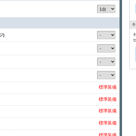
⸻
【補償について】
各種補償プラン・NOC補償については、
ご来店時にスタッフよりご説明いたします。
※内容をご確認のうえ、ご希望に応じてご加入いただけま
キ
⸻
【キャンセル料】
ジ)
予約を取消される場合、下記の手数料を申し受けます。
・7日前まで：無料
・6〜3日前：20％
・2日前〜前日：30％
・当日：50％
標準装備
標準装備
標準装備
標準装備
標準装備