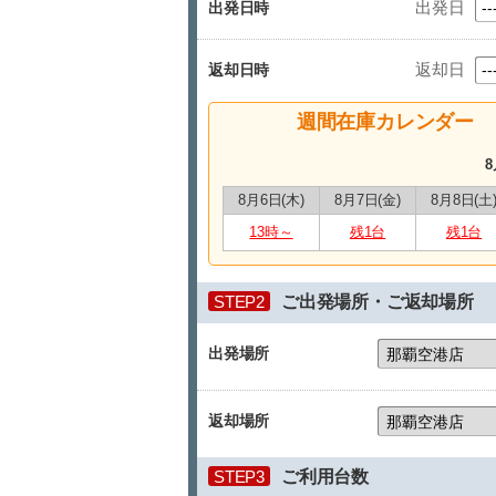
出発日
出発日時
返却日
返却日時
週間在庫カレンダー
8
8月6日(木)
8月7日(金)
8月8日(土
13時～
残1台
残1台
STEP2
ご出発場所・ご返却場所
出発場所
返却場所
STEP3
ご利用台数