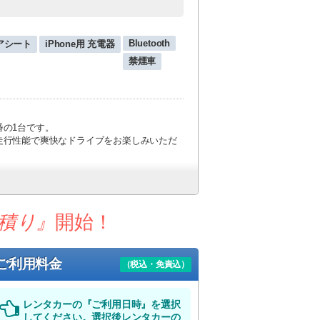
Bluetooth
アシート
iPhone用 充電器
禁煙車
の1台です。
走行性能で爽快なドライブをお楽しみいただ
ついてはこちら！
だけます。
積り』
開始！
。
便）
ご利用料金
（税込・免責込）
めご了承下さい。
レンタカーの『ご利用日時』を選択
してください。選択後レンタカーの