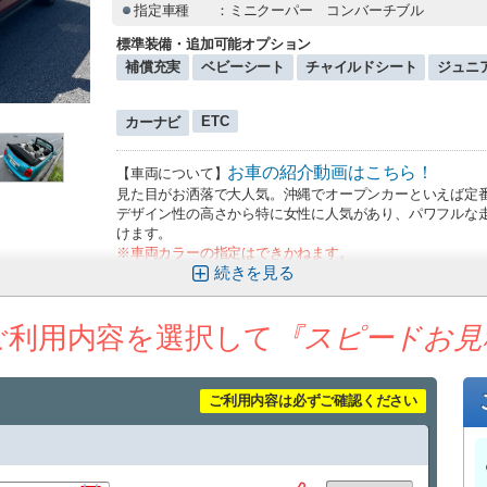
指定車種
：ミニクーパー コンバーチブル
標準装備・追加可能オプション
補償充実
ベビーシート
チャイルドシート
ジュニ
ETC
カーナビ
お車の紹介動画はこちら！
【車両について】
見た目がお洒落で大人気。沖縄でオープンカーといえば定番
デザイン性の高さから特に女性に人気があり、パワフルな
けます。
※車両カラーの指定はできかねます。
続きを
⸻
【那覇空港送迎について（無料）】
お迎え場所に
那覇空港までの送迎サービスを追加料金なしでご利用いた
ご利用内容を選択して
『スピードお見
■ 運行時間
9:30〜17:30（1時間おきに運行）
到着時間に応じて、最寄りの送迎便にてご案内いたします
（例：９：００までに那覇空港に到着→９：３０発の送迎
ご利用内容は必ずご確認ください
空港への送りは１７：００発が最終便となりますので、予
■ 乗車場所
那覇空港「14番 レンタカー送迎車乗り場」
⸻