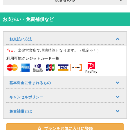
ライブを堪能できます。
カップルや友人同士など、少人数での沖縄旅行を特別な体験にして
くれる最適な車です。
※色の指定はできかねますのでご了承ください。
お支払い・免責補償など
⸻
【那覇空港送迎について（無料）】
お迎え場所についてはこち
ら！
お支払い方法
那覇空港までの送迎サービスを追加料金なしでご利用いただけま
す。
当日
、出発営業所で現地精算となります。（現金不可）
■ 運行時間
利用可能クレジットカード一覧
9:30〜17:30（1時間おきに運行）
到着時間に応じて、最寄りの送迎便にてご案内いたします。
（例：９：００までに那覇空港に到着→９：３０発の送迎便）
空港への送りは１７：００発が最終便となりますので、予めご了承
下さい。
基本料金に含まれるもの
■ 乗車場所
那覇空港「14番 レンタカー送迎車乗り場」
キャンセルポリシー
⸻
【公式LINE登録のお願い】
当日のご案内は公式LINEを使用いたします。
免責補償とは
・LINE ID：@661gpual
・LINEリンク：https://lin.ee/lcfZd4o
プランをお気に入りに登録
公式LINE登録の際に下記情報をメッセージでお送りください。