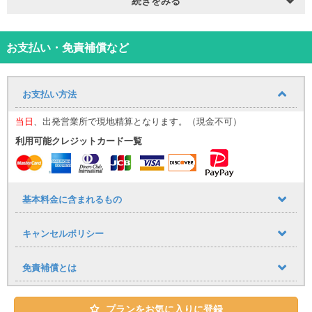
※車両カラーの指定はできかねます。
⸻
【那覇空港送迎について（無料）】
お迎え場所についてはこち
ら！
お支払い・免責補償など
那覇空港までの送迎サービスを追加料金なしでご利用いただけま
す。
■ 運行時間
お支払い方法
9:30〜17:30（1時間おきに運行）
到着時間に応じて、最寄りの送迎便にてご案内いたします。
当日
、出発営業所で現地精算となります。（現金不可）
（例：９：００までに那覇空港に到着→９：３０発の送迎便）
利用可能クレジットカード一覧
空港への送りは１７：００発が最終便となりますので、予めご了承
下さい。
■ 乗車場所
那覇空港「14番 レンタカー送迎車乗り場」
⸻
基本料金に含まれるもの
【公式LINE登録のお願い】
当日のご案内は公式LINEを使用いたします。
キャンセルポリシー
・LINE ID：@661gpual
・LINEリンク：https://lin.ee/lcfZd4o
公式LINE登録の際に下記情報をメッセージでお送りください。
免責補償とは
・お名前（フルネーム） ・レンタル日時
・ご予約車種
プランをお気に入りに登録
当日のご連絡は、公式LINEを使用して行います。