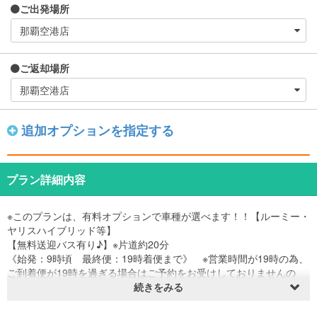
ご出発場所
ご返却場所
追加オプションを指定する
プラン詳細内容
※このプランは、有料オプションで車種が選べます！！【ルーミー・
ヤリスハイブリッド等】
【無料送迎バス有り♪】※片道約20分
《始発：9時頃 最終便：19時着便まで》 ※営業時間が19時の為、
ご到着便が19時を過ぎる場合はご予約をお受けしておりませんの
で、ご了承くださいませ。
続きをみる
お手荷物をお取りになりましたら、『レンタカーバス乗り場 14-A』
までお越し頂き、看板にかかっている整理券をお取りになってお待