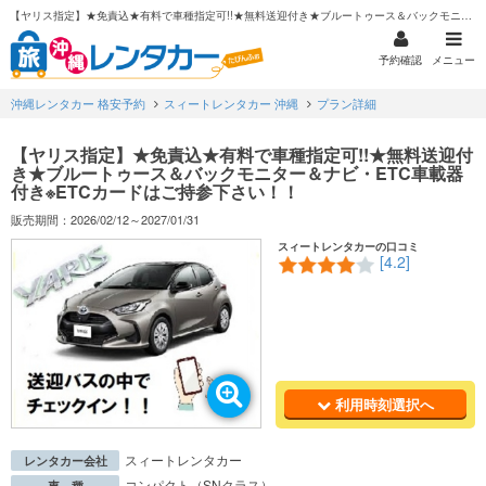
【ヤリス指定】★免責込★有料で車種指定可!!★無料送迎付き★ブルートゥース＆バックモニター＆ナビ・ETC車載器付き※ETCカードはご持参下さい！！
予約確認
メニュー
沖縄レンタカー 格安予約
スィートレンタカー 沖縄
プラン詳細
【ヤリス指定】★免責込★有料で車種指定可!!★無料送迎付
き★ブルートゥース＆バックモニター＆ナビ・ETC車載器
付き※ETCカードはご持参下さい！！
販売期間：2026/02/12～2027/01/31
スィートレンタカーの口コミ
[4.2]
利用時刻選択へ
スィートレンタカー
レンタカー会社
コンパクト（SNクラス）
車 種