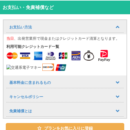
ち下さい。
お支払い・免責補償など
※１階・1番出口から出て横断歩道を渡った先、すぐ右に『スイート
レンタカーの看板』がございます。
※営業時間が19時の為、ご到着便が19時を過ぎる場合はご予約をお
お支払い方法
受けしておりませんので、ご了承くださいませ。
当日
、出発営業所で現金またはクレジットカード清算となります。
《ご返却後》※ご出発便の90分～120分前を目安にご返却をお願い致
します。
利用可能クレジットカード一覧
【那覇空港行き 送迎バス】
《始発：午前8：30 ～ 最終便18:45発》で約30分間隔での運行と
なります。
【重要事項】
日本の運転免許証を取得されている方のみ、運転可能です。
基本料金に含まれるもの
※外国語を話せるスタッフがおりませんので、申し訳ございませんが
日本の免許証以外の方はご予約できませんのでご了承下さい。
キャンセルポリシー
※貸渡（出発）後、日程が短縮された場合、ご返金出来ませんのでご
注意下さいませ。
※営業時間が19時の為、ご到着便が19時を過ぎる場合はご予約をお
免責補償とは
受けしておりませんので、ご了承くださいませ。
【キャンセルポリシー】
①予約日当日・・・基本料金の2０％
プランをお気に入りに登録