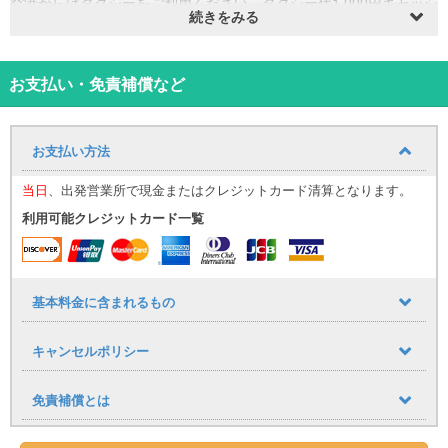
空港からはタクシーをご利用ください。タクシー代1,000円キャッシ
続きをみる
ュバックさせていただきます。
※免責補償込み【休業休車補償（NOC）については店舗にて加入可
能です】
※当日ご利用の場合は、お気軽にお問合せください。
お支払い・免責補償など
※当日、車の事故や故障によりお貸出しできない場合がございます。
その場合は当日お貸出可能な車種をお選びいただき、ご出発いただ
く場合がございますので予めご了承いただけますようお願い致しま
お支払い方法
す。
キャンセル手数料については下記をご確認ください。
当日
、出発営業所で現金またはクレジットカード清算となります。
・乗車日の7日前：無料
利用可能クレジットカード一覧
・乗車日の6～3日前：代金の20%
・乗車日の2～1日前：代金の30%
・乗車日及び乗車日を過ぎた場合：代金の100％
基本料金に含まれるもの
キャンセルポリシー
免責補償とは